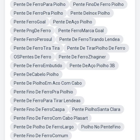
Pente De FerroPara Piolho
Pente FinoDe Ferro Piolho
Pente De FerroPra Piolho
Pente DeInox Piolho
Pente FerroGoal
Pente DeAço Piolho
Pente PngDe Ferro
Pente FerroMarca Goal
Pente FerroPerosul
Pente De FerroTirando Lendea
Pente De FerroTira Tira
Pente De TirarPiolho De Ferro
OSPentes De Ferro
Pente De FerroZhaginer
Pente De FerroEmbutido
Pente DeAço Piolho 3B
Pente DeCabelo Piolho
Pente De PiolhoEm Aco Com Cabo
Pente Fino De FerroPra Piolhio
Pente De FerroPara Tirar Lendeas
Pente Fino De FerroCaspa
Pente PiolhoSanta Clara
Pente Fino De FerroCom Cabo Plasart
Pente De Piolho De FerroLargo
Piolho No PenteFino
Pente Fino De FerroComum