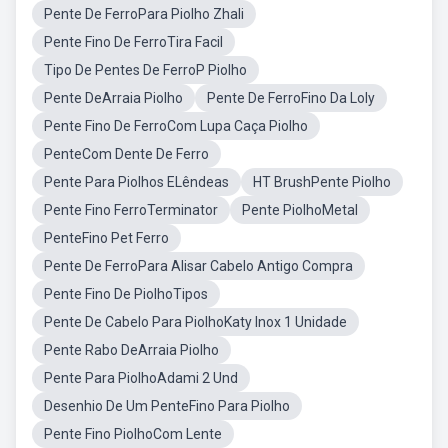
Pente De FerroPara Piolho Zhali
Pente Fino De FerroTira Facil
Tipo De Pentes De FerroP Piolho
Pente DeArraia Piolho
Pente De FerroFino Da Loly
Pente Fino De FerroCom Lupa Caça Piolho
PenteCom Dente De Ferro
Pente Para Piolhos ELêndeas
HT BrushPente Piolho
Pente Fino FerroTerminator
Pente PiolhoMetal
PenteFino Pet Ferro
Pente De FerroPara Alisar Cabelo Antigo Compra
Pente Fino De PiolhoTipos
Pente De Cabelo Para PiolhoKaty Inox 1 Unidade
Pente Rabo DeArraia Piolho
Pente Para PiolhoAdami 2 Und
Desenhio De Um PenteFino Para Piolho
Pente Fino PiolhoCom Lente