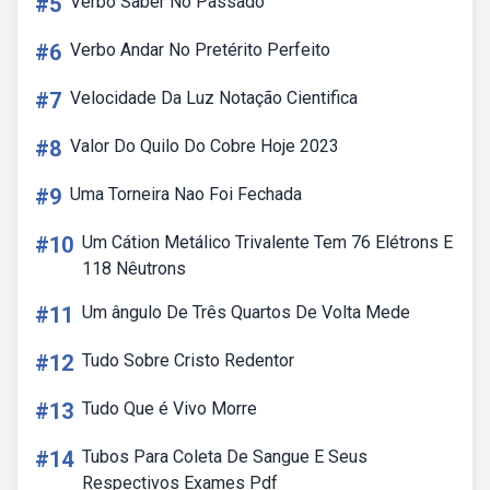
#5
Verbo Saber No Passado
#6
Verbo Andar No Pretérito Perfeito
#7
Velocidade Da Luz Notação Cientifica
#8
Valor Do Quilo Do Cobre Hoje 2023
#9
Uma Torneira Nao Foi Fechada
#10
Um Cátion Metálico Trivalente Tem 76 Elétrons E
118 Nêutrons
#11
Um ângulo De Três Quartos De Volta Mede
#12
Tudo Sobre Cristo Redentor
#13
Tudo Que é Vivo Morre
#14
Tubos Para Coleta De Sangue E Seus
Respectivos Exames Pdf