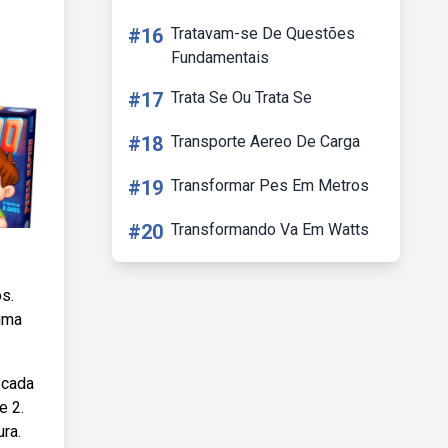
#16
Tratavam-se De Questões
Fundamentais
#17
Trata Se Ou Trata Se
#18
Transporte Aereo De Carga
#19
Transformar Pes Em Metros
#20
Transformando Va Em Watts
s.
 uma
 cada
e 2.
ra.