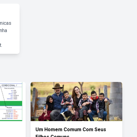
cnicas
inha
.
Um Homem Comum Com Seus
Filhos Comuns