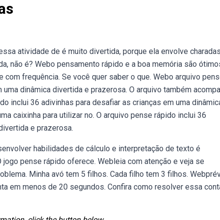
as
ssa atividade de é muito divertida, porque ela envolve charada
ada, não é? Webo pensamento rápido e a boa memória são ótimo
e com frequência. Se você quer saber o que. Webo arquivo pen
 em uma dinâmica divertida e prazerosa. O arquivo também acomp
ido inclui 36 adivinhas para desafiar as crianças em uma dinâmic
 caixinha para utilizar no. O arquivo pense rápido inclui 36
divertida e prazerosa.
envolver habilidades de cálculo e interpretação de texto é
O jogo pense rápido oferece. Webleia com atenção e veja se
blema. Minha avó tem 5 filhos. Cada filho tem 3 filhos. Webpré
conta em menos de 20 segundos. Confira como resolver essa cont
mation, click the button below.