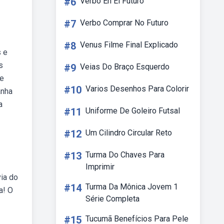
#6
Verbo En El Futuro
#7
Verbo Comprar No Futuro
#8
Venus Filme Final Explicado
s e
s
#9
Veias Do Braço Esquerdo
se
#10
Varios Desenhos Para Colorir
anha
a
#11
Uniforme De Goleiro Futsal
#12
Um Cilindro Circular Reto
#13
Turma Do Chaves Para
Imprimir
via do
#14
Turma Da Mônica Jovem 1
a! O
Série Completa
#15
Tucumã Benefícios Para Pele