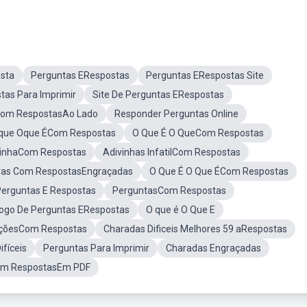
sta
Perguntas ERespostas
Perguntas ERespostas Site
as Para Imprimir
Site De Perguntas ERespostas
Com RespostasAo Lado
Responder Perguntas Online
que Oque ÉCom Respostas
O Que É O QueCom Respostas
vinhaCom Respostas
Adivinhas InfatilCom Respostas
vas Com RespostasEngraçadas
O Que É O Que ÉCom Respostas
rguntas E Respostas
PerguntasCom Respostas
ogo De Perguntas ERespostas
O que é O Que E
açõesCom Respostas
Charadas Dificeis Melhores 59 aRespostas
fíceis
Perguntas Para Imprimir
Charadas Engraçadas
om RespostasEm PDF