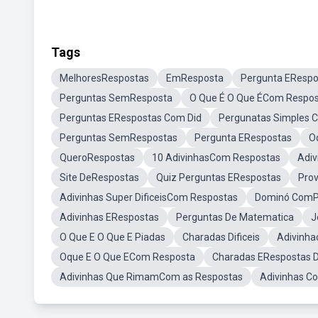
Tags
MelhoresRespostas
EmResposta
Pergunta ERespo
Perguntas SemResposta
O Que É O Que ÉCom Respost
Perguntas ERespostas Com Did
Pergunatas Simples 
Perguntas SemRespostas
Pergunta ERespostas
O
QueroRespostas
10 AdivinhasCom Respostas
Adi
Site DeRespostas
Quiz Perguntas ERespostas
Pro
Adivinhas Super DificeisCom Respostas
Dominó ComPe
Adivinhas ERespostas
Perguntas De Matematica
J
O Que E O Que E Piadas
Charadas Dificeis
Adivinh
Oque E O Que ECom Resposta
Charadas ERespostas Di
Adivinhas Que RimamCom as Respostas
Adivinhas C