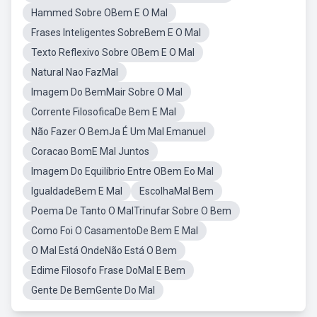
Hammed Sobre OBem E O Mal
Frases Inteligentes SobreBem E O Mal
Texto Reflexivo Sobre OBem E O Mal
Natural Nao FazMal
Imagem Do BemMair Sobre O Mal
Corrente FilosoficaDe Bem E Mal
Não Fazer O BemJa É Um Mal Emanuel
Coracao BomE Mal Juntos
Imagem Do Equilíbrio Entre OBem Eo Mal
IgualdadeBem E Mal
EscolhaMal Bem
Poema De Tanto O MalTrinufar Sobre O Bem
Como Foi O CasamentoDe Bem E Mal
O Mal Está OndeNão Está O Bem
Edime Filosofo Frase DoMal E Bem
Gente De BemGente Do Mal