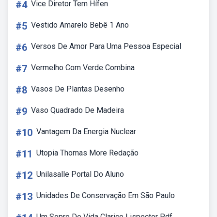
#4
Vice Diretor Tem Hífen
#5
Vestido Amarelo Bebê 1 Ano
#6
Versos De Amor Para Uma Pessoa Especial
#7
Vermelho Com Verde Combina
#8
Vasos De Plantas Desenho
#9
Vaso Quadrado De Madeira
#10
Vantagem Da Energia Nuclear
#11
Utopia Thomas More Redação
#12
Unilasalle Portal Do Aluno
#13
Unidades De Conservação Em São Paulo
Um Sopro De Vida Clarice Lispector Pdf