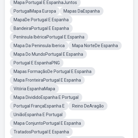
Mapa Portugal E EspanhaJuntos
PortugalMapa Europa
Mapas DaEspanha
MapaDe Portugal E Espanha
BandeiraPortugal E Espanha
Península IbéricaPortugal E Espanha
Mapa Da Peninsula Iberica
Mapa NorteDe Espanha
Mapa Do MundoPortugal E Espanha
Portugal E EspanhaPNG
Mapas FormaçãoDe Portugal E Espanha
Mapa FronteiraPortugal E Espanha
Vitória EspanhaMapa
Mapa DivididoEspanha E Portugal
Portugal FrançaEspanha E
Reino DeAragão
UniãoEspanha E Portugal
Mapa ConjuntoPortugal E Espanha
TratadosPortugal E Espanha