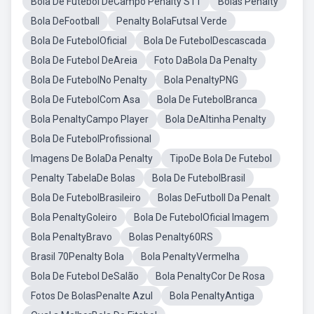
Bola De Futebol DeCampo Penalty S11
Bolas Penalty
Bola DeFootball
Penalty BolaFutsal Verde
Bola De FutebolOficial
Bola De FutebolDescascada
Bola De Futebol DeAreia
Foto DaBola Da Penalty
Bola De FutebolNo Penalty
Bola PenaltyPNG
Bola De FutebolCom Asa
Bola De FutebolBranca
Bola PenaltyCampo Player
Bola DeAltinha Penalty
Bola De FutebolProfissional
Imagens De BolaDa Penalty
TipoDe Bola De Futebol
Penalty TabelaDe Bolas
Bola De FutebolBrasil
Bola De FutebolBrasileiro
Bolas DeFutboll Da Penalt
Bola PenaltyGoleiro
Bola De FutebolOficial Imagem
Bola PenaltyBravo
Bolas Penalty60RS
Brasil 70Penalty Bola
Bola PenaltyVermelha
Bola De Futebol DeSalão
Bola PenaltyCor De Rosa
Fotos De BolasPenalte Azul
Bola PenaltyAntiga