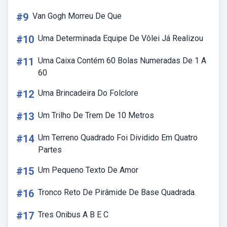
#9
Van Gogh Morreu De Que
#10
Uma Determinada Equipe De Vôlei Já Realizou
#11
Uma Caixa Contém 60 Bolas Numeradas De 1 A
60
#12
Uma Brincadeira Do Folclore
#13
Um Trilho De Trem De 10 Metros
#14
Um Terreno Quadrado Foi Dividido Em Quatro
Partes
#15
Um Pequeno Texto De Amor
#16
Tronco Reto De Pirâmide De Base Quadrada.
#17
Tres Onibus A B E C