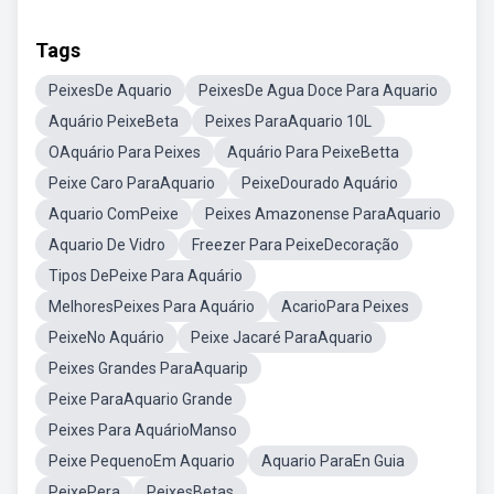
Tags
PeixesDe Aquario
PeixesDe Agua Doce Para Aquario
Aquário PeixeBeta
Peixes ParaAquario 10L
OAquário Para Peixes
Aquário Para PeixeBetta
Peixe Caro ParaAquario
PeixeDourado Aquário
Aquario ComPeixe
Peixes Amazonense ParaAquario
Aquario De Vidro
Freezer Para PeixeDecoração
Tipos DePeixe Para Aquário
MelhoresPeixes Para Aquário
AcarioPara Peixes
PeixeNo Aquário
Peixe Jacaré ParaAquario
Peixes Grandes ParaAquarip
Peixe ParaAquario Grande
Peixes Para AquárioManso
Peixe PequenoEm Aquario
Aquario ParaEn Guia
PeixePera
PeixesBetas