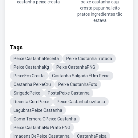
castanha peixe crosta
peixe castanha caju
crosta pupunha leito
pratos ingredientes tão
estava
Tags
Peixe CastanhaReceita
Peixe CastanhaTratada
Peixe CastanhaKg
Peixe CastanhaPNG
PeixeEm Crosta
Castanha Salgada ÉUm Peixe
Castanha PeixeCru
Peixe CastanhaFoto
SirigadoPeixe
PostaPeixe Castanha
Receita ComPeixe
Peixe CastanhaLuzitania
LagubrasPeixe Castanha
Como Temora OPeixe Castanha
Peixe CastanhaNo Prato PNG
Imagens DePeixe Casatanha
CastanhaPeixa