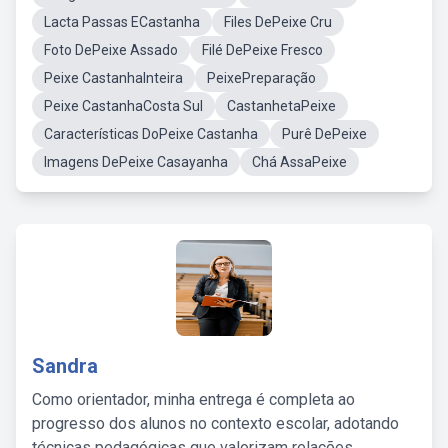
Lacta Passas ECastanha
Files DePeixe Cru
Foto DePeixe Assado
Filé DePeixe Fresco
Peixe CastanhaInteira
PeixePreparação
Peixe CastanhaCosta Sul
CastanhetaPeixe
Características DoPeixe Castanha
Purê DePeixe
Imagens DePeixe Casayanha
Chá AssaPeixe
Sandra
Como orientador, minha entrega é completa ao
progresso dos alunos no contexto escolar, adotando
técnicas pedagógicas que valorizam relações