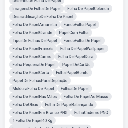
DesenhoDe Folha De Papel
ImagensDe Folha De Papel
Folha De PapelColorida
DesacidificaçãoDe Folha De Papel
Folha De PapelAmare La
FundoFolha Papel
Folha De PapelGrande
PapelCom Folha
TiposDe Folhas De Papel
FondoFolha De Papel
Folha De PapelFrancês
Folha De PapelWallpaper
Folha De PapelCarmo
Folha De PapelDura
Folha PequenaDe Papel
Papel DeCartão
Folha De PapelCorta
Folha PapelBonito
Papel De FolhasPara Deplação
MolduraFolha De Papel
FolhsaDe Papel
Folha De PapelNas Mãos
Folha De PapelAo Masso
Folha DeOficio
Folha De PapelBalançando
Folha De PapelEm Branco PNG
FolhaCaderno PNG
1 Folha De Papel40 Kg