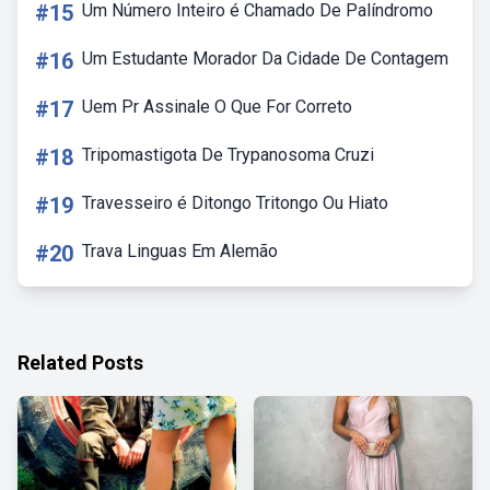
#15
Um Número Inteiro é Chamado De Palíndromo
#16
Um Estudante Morador Da Cidade De Contagem
#17
Uem Pr Assinale O Que For Correto
#18
Tripomastigota De Trypanosoma Cruzi
#19
Travesseiro é Ditongo Tritongo Ou Hiato
#20
Trava Linguas Em Alemão
Related Posts