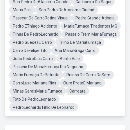
San Pedro DeAtacama Cidade
Cachoeira Do Sagui
Meus Pais
San Pedro DeAtacama Ciudad
Passear De CarroRotina Visual
Pedra Grande Atibaia
Pedro EThiago Acidente
MariaFumaça Tiradentes MG
Filhas De PedroLeonardo
Passeio Trem MariaFumaça
Pedro GuedesE Carro
Trilho De MariaFumaça
Carro DeFelipe Tito
Ana MariaBraga Carro
João PedroDias Carro
Bento Vale
Passeio De MariaFumaça Rio Negrinho
Maria Fumaça DeBaturite
Ruidos De Carro DeSom
CarroLuxo Mariana Rios
Ouro PretoE Mariana
Minas GeraisMaria Fumaca
Carreata
Foto De PedroLeonardo
PedroLeonardo Filho De Leonardo