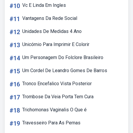
#10
Vc E Linda Em Ingles
#11
Vantagens Da Rede Social
#12
Unidades De Medidas 4 Ano
#13
Unicórnio Para Imprimir E Colorir
#14
Um Personagem Do Folclore Brasileiro
#15
Um Cordel De Leandro Gomes De Barros
#16
Tronco Encefalico Vista Posterior
#17
Trombose Da Veia Porta Tem Cura
#18
Trichomonas Vaginalis O Que é
#19
Travesseiro Para As Pernas