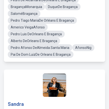
Pedro De Alcântara DeOrléans E Bragança
BragançaMonarquia
DuqueDe Bragança
SaloméBragança
Pedro Tiago MariaDe Orléans E Bragança
Americo VeigaAfonso
Pedro Luis DeOrleans E Bragança
Alberto DeOrleans E Bragança
Pedro Afonso DeAlmeida Santa Maria
AfonsoNig
Pai De Dom LuizDe Orleans E Bragança
Sandra