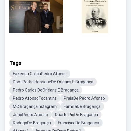
Tags
Fazenda CalicaPedro Afonso
Dom Pedro HenriqueDe Orleans E Bragança
Pedro Carlos DeOrléans E Bragança
Pedro AfonsoTocantins
PraiaDe Pedro Afonso
MC BragançaInstagram
FamíliaDe Bragança
JoãoPedro Afonso
Duarte PioDe Bragança
RodrigoDe Bragança
FranciscaDe Bragança