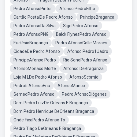
Afonso1
Imagem DeDom Pedro 1
Pedro AfonsoPintor
Afonso PedroFilho
Cartão PostalDe Pedro Afonso
PríncipeBragança
Pedro AfonsoDa Silva
SigePedro Afonso
Pedro AfonsoPNG
Balck FiynesPedro Afonso
EuclésioBragança
Pedro AfonsoColle Moraes
CidadeDe Pedro Afonso
Afonso Pedro1Uadro
PrincipeAfonso Pedro
Rio SonoPedro Afonso
AfonsoMonaco Morte
Alfonso DeBraganza
Loja M LDe Pedro Afonso
AfonsoScbmid
Pedro's AfonsoEna
AfonsoManco
SemedPedro Afonso
Pedro AfonsoDiógenes
Dom Pedro LuizDe Orleans E Bragança
Dom Pedro Henrique DeOrleans Braganca
Onde FicaPedro Afonso To
Pedro Tiago DeOrléans E Bragança