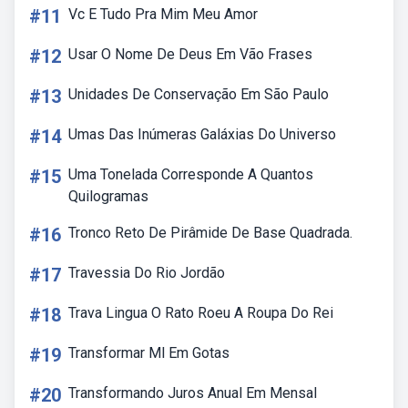
#11
Vc E Tudo Pra Mim Meu Amor
#12
Usar O Nome De Deus Em Vão Frases
#13
Unidades De Conservação Em São Paulo
#14
Umas Das Inúmeras Galáxias Do Universo
#15
Uma Tonelada Corresponde A Quantos
Quilogramas
#16
Tronco Reto De Pirâmide De Base Quadrada.
#17
Travessia Do Rio Jordão
#18
Trava Lingua O Rato Roeu A Roupa Do Rei
#19
Transformar Ml Em Gotas
#20
Transformando Juros Anual Em Mensal