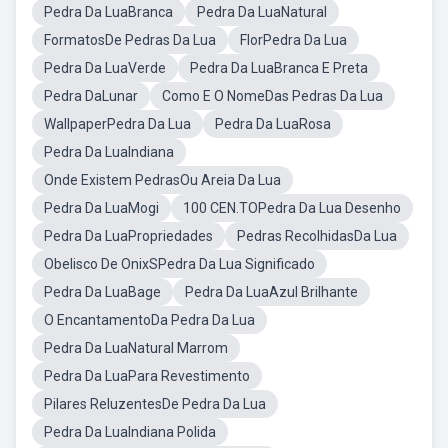
Pedra Da LuaBranca
Pedra Da LuaNatural
FormatosDe Pedras Da Lua
FlorPedra Da Lua
Pedra Da LuaVerde
Pedra Da LuaBranca E Preta
Pedra DaLunar
Como E O NomeDas Pedras Da Lua
WallpaperPedra Da Lua
Pedra Da LuaRosa
Pedra Da LuaIndiana
Onde Existem PedrasOu Areia Da Lua
Pedra Da LuaMogi
100 CEN.TOPedra Da Lua Desenho
Pedra Da LuaPropriedades
Pedras RecolhidasDa Lua
Obelisco De OnixSPedra Da Lua Significado
Pedra Da LuaBage
Pedra Da LuaAzul Brilhante
O EncantamentoDa Pedra Da Lua
Pedra Da LuaNatural Marrom
Pedra Da LuaPara Revestimento
Pilares ReluzentesDe Pedra Da Lua
Pedra Da LuaIndiana Polida