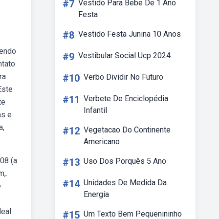
#7
Vestido Para Bebe De 1 Ano
Festa
#8
Vestido Festa Junina 10 Anos
vendo
#9
Vestibular Social Ucp 2024
ntato
ra
#10
Verbo Dividir No Futuro
Este
#11
Verbete De Enciclopédia
te
Infantil
as e
a,
#12
Vegetacao Do Continente
Americano
08 (a
#13
Uso Dos Porquês 5 Ano
m,.
#14
Unidades De Medida Da
e
Energia
deal
#15
Um Texto Bem Pequenininho