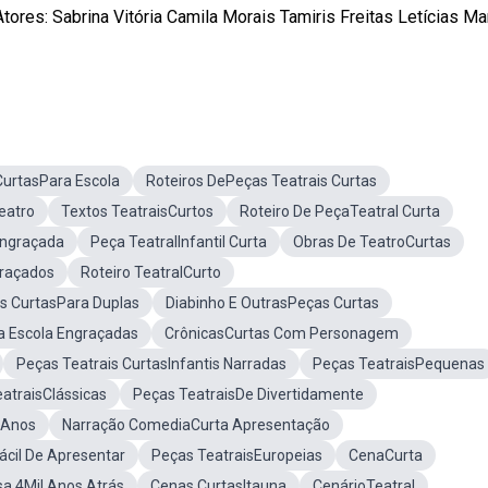
ores: Sabrina Vitória Camila Morais Tamiris Freitas Letícias Ma
CurtasPara Escola
Roteiros DePeças Teatrais Curtas
eatro
Textos TeatraisCurtos
Roteiro De PeçaTeatral Curta
Engraçada
Peça TeatralInfantil Curta
Obras De TeatroCurtas
graçados
Roteiro TeatralCurto
is CurtasPara Duplas
Diabinho E OutrasPeças Curtas
a Escola Engraçadas
CrônicasCurtas Com Personagem
Peças Teatrais CurtasInfantis Narradas
Peças TeatraisPequenas
atraisClássicas
Peças TeatraisDe Divertidamente
l Anos
Narração ComediaCurta Apresentação
ácil De Apresentar
Peças TeatraisEuropeias
CenaCurta
sa 4Mil Anos Atrás
Cenas CurtasItauna
CenárioTeatral