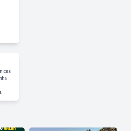
cnicas
inha
.