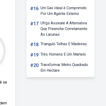
#16
Um Gas Ideal é Comprimido
Por Um Agente Externo
#17
Ufrgs Assinale A Alternativa
Que Preenche Corretamente
As Lacunas
#18
Triangulo Telhas E Madeiras
#19
Três Homens E Um Martelo
#20
Transformar Metro Quadrado
Em Hectare
cê se
odem