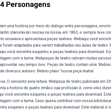
 4 Personagens
tam uma história por meio do diálogo entre personagens, envol
ntin stanislavski nasceu na rússia, em 1863, e sempre teve co
ecto ensaiava e apresentava peças teatrais. Webaqui você encont
 foram adaptadas para serem trabalhadas nas aulas de teatro. 
aqui você encontra esquetes e peças teatrais para download. Es
montagem com a turma. Webpeças de teatro cativam muitas pesso
proveitar seu tempo livre. Peças de teatro contam uma. Weblei
de diversos autores. Webno plano “nossa peça teatral:
sa. O vencedor pela leitura. Webpeça de teatro publicada em 20
ta a história de quatro irmãos cuja profissão é, como eles dize
qui você encontra esquetes e peças teatrais para download. Est
ontagem com a turma. Caso queira contribuir com nossa biblioteca
tra esquetes e peças teatrais para download. Este material é i