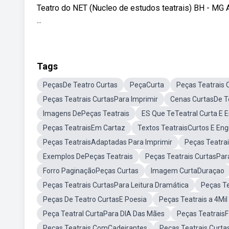
Teatro do NET (Nucleo de estudos teatrais) BH - MG At
...
Tags
PeçasDe Teatro Curtas
PeçaCurta
Peças Teatrais 
Peças Teatrais CurtasPara Imprimir
Cenas CurtasDe T
Imagens DePeças Teatrais
ES Que TeTeatral Curta E 
Peças TeatraisEm Cartaz
Textos TeatraisCurtos E En
Peças TeatraisAdaptadas Para Imprimir
Peças Teatra
Exemplos DePeças Teatrais
Peças Teatrais CurtasPar
Forro PaginaçãoPeças Curtas
Imagem CurtaDuraçao
Peças Teatrais CurtasPara Leitura Dramática
Peças Te
Peças De Teatro CurtasE Poesia
Peças Teatrais a 4Mi
Peça Teatral CurtaPara DIA Das Mães
Peças TeatraisF
Peças Teatrais ComCadeirantes
Peças Teatrais Curta