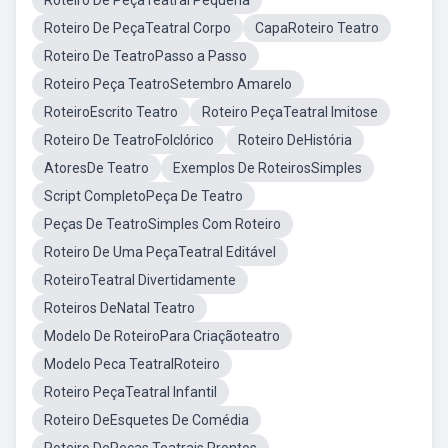
Roteiro De PeçaTeatral Pequena
Roteiro De PeçaTeatral Corpo
CapaRoteiro Teatro
Roteiro De TeatroPasso a Passo
Roteiro Peça TeatroSetembro Amarelo
RoteiroEscrito Teatro
Roteiro PeçaTeatral Imitose
Roteiro De TeatroFolclórico
Roteiro DeHistória
AtoresDe Teatro
Exemplos De RoteirosSimples
Script CompletoPeça De Teatro
Peças De TeatroSimples Com Roteiro
Roteiro De Uma PeçaTeatral Editável
RoteiroTeatral Divertidamente
Roteiros DeNatal Teatro
Modelo De RoteiroPara Criaçãoteatro
Modelo Peca TeatralRoteiro
Roteiro PeçaTeatral Infantil
Roteiro DeEsquetes De Comédia