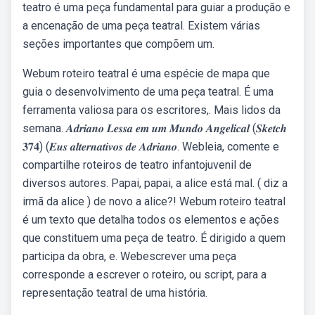
teatro é uma peça fundamental para guiar a produção e
a encenação de uma peça teatral. Existem várias
seções importantes que compõem um.
Webum roteiro teatral é uma espécie de mapa que
guia o desenvolvimento de uma peça teatral. É uma
ferramenta valiosa para os escritores,. Mais lidos da
semana. 𝑨𝒅𝒓𝒊𝒂𝒏𝒐 𝑳𝒆𝒔𝒔𝒂 𝒆𝒎 𝒖𝒎 𝑴𝒖𝒏𝒅𝒐 𝑨𝒏𝒈𝒆𝒍𝒊𝒄𝒂𝒍 (𝑺𝒌𝒆𝒕𝒄𝒉
𝟑𝟕𝟒) (𝑬𝒖𝒔 𝒂𝒍𝒕𝒆𝒓𝒏𝒂𝒕𝒊𝒗𝒐𝒔 𝒅𝒆 𝑨𝒅𝒓𝒊𝒂𝒏𝒐. Webleia, comente e
compartilhe roteiros de teatro infantojuvenil de
diversos autores. Papai, papai, a alice está mal. ( diz a
irmã da alice ) de novo a alice?! Webum roteiro teatral
é um texto que detalha todos os elementos e ações
que constituem uma peça de teatro. É dirigido a quem
participa da obra, e. Webescrever uma peça
corresponde a escrever o roteiro, ou script, para a
representação teatral de uma história.