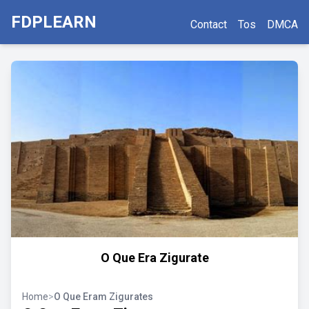
FDPLEARN
Contact
Tos
DMCA
O Que Era Zigurate
Home
>
O Que Eram Zigurates