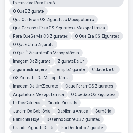
Escravidao Para Faraó
O QueÉ Zigurate
Que Cor Eram OS Ziguratesa Mesopotâmia
Que Corzinha Eras OS Ziguratesa Mesopotâmica
Para QueServia OS Zigurates
O Que Era OS Zigurates
O QueÉ Uma Zigurate
O Que É ZiguratesDa Mesopotâmia
Imagem DeZigurate
ZigurateDe Ur
ZiguratesImagens
TemploZigurate
Cidade De Ur
OS ZiguratesDa Mesopotâmia
Imagem De UmZigurate
Oque ForamOS Zigurates
Arquitetura Mesopotâmica
O QueSão OS Zigurates
Ur DosCaldeus
Cidade Zigurats
Jardim Da Babilônia
Babilônia Antiga
Suméria
Babilonia Hoje
Desenho SobreOS Zigurates
Grande ZigurateDe Ur
Por DentroDo Zigurate