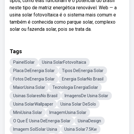
tipos, como elas funcionam e o potencial do brasil
neste tipo de matriz energética renovável. Web — a
usina solar fotovoltaica é o sistema mais comum e
também é conhecida como parque solar, complexo
solar ou fazenda solar, pois se trata da.
Tags
PainelSolar
Usina SolarFotovoltaica
Placa DeEnergia Solar
Tipos DeEnergia Solar
Fotos DeEnergia Solar
Energia SolarNo Brasil
MaiorUsina Solar
Tecnologia EnergiaSolar
Usinas SolaresNo Brasil
ImagensDe Usina Solar
Usina SolarWallpaper
Usina Solar DeSolo
MiniUsina Solar
ImagemUsina Solar
O Que É Usina DeEnergia Solar
UsinaDesign
Imagem SolSolar Usina
Usina Solar7.5Kw