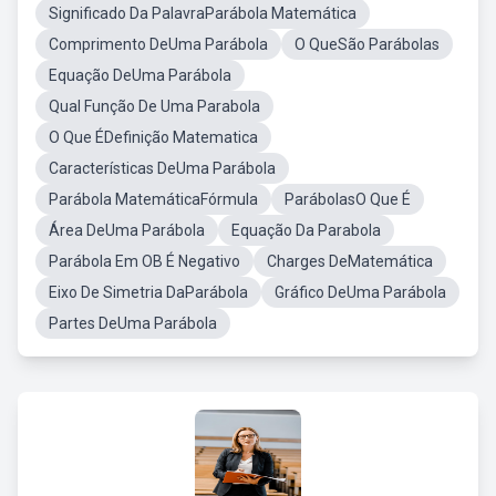
Significado Da PalavraParábola Matemática
Comprimento DeUma Parábola
O QueSão Parábolas
Equação DeUma Parábola
Qual Função De Uma Parabola
O Que ÉDefinição Matematica
Características DeUma Parábola
Parábola MatemáticaFórmula
ParábolasO Que É
Área DeUma Parábola
Equação Da Parabola
Parábola Em OB É Negativo
Charges DeMatemática
Eixo De Simetria DaParábola
Gráfico DeUma Parábola
Partes DeUma Parábola