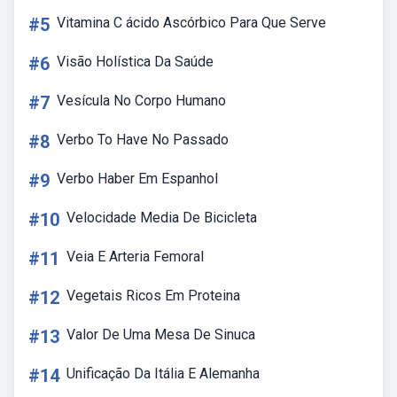
#5
Vitamina C ácido Ascórbico Para Que Serve
#6
Visão Holística Da Saúde
#7
Vesícula No Corpo Humano
#8
Verbo To Have No Passado
#9
Verbo Haber Em Espanhol
#10
Velocidade Media De Bicicleta
#11
Veia E Arteria Femoral
#12
Vegetais Ricos Em Proteina
#13
Valor De Uma Mesa De Sinuca
#14
Unificação Da Itália E Alemanha