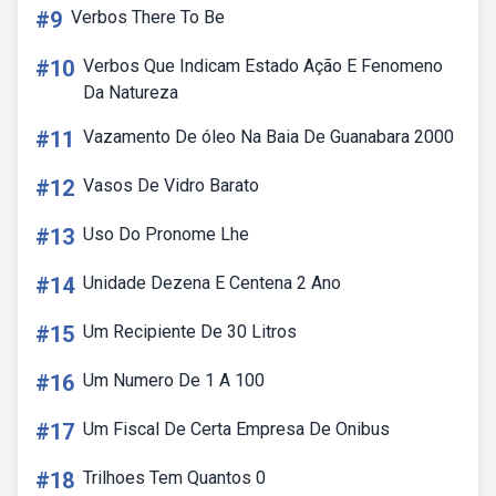
#9
Verbos There To Be
#10
Verbos Que Indicam Estado Ação E Fenomeno
Da Natureza
#11
Vazamento De óleo Na Baia De Guanabara 2000
#12
Vasos De Vidro Barato
#13
Uso Do Pronome Lhe
#14
Unidade Dezena E Centena 2 Ano
#15
Um Recipiente De 30 Litros
#16
Um Numero De 1 A 100
#17
Um Fiscal De Certa Empresa De Onibus
#18
Trilhoes Tem Quantos 0