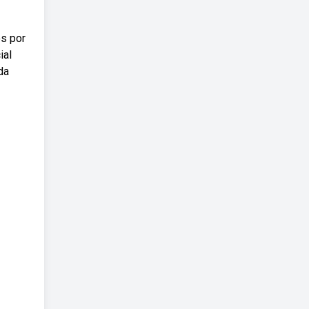
os por
ial
da