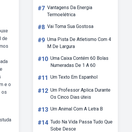
#7
Vantagens Da Energia
Termoelétrica
#8
Vai Toma Sua Gostosa
ouxe
l de
#9
Uma Pista De Atletismo Com 4
imos
M De Largura
#10
Uma Caixa Contém 60 Bolas
cada
Numeradas De 1 A 60
de
s
#11
Um Texto Em Espanhol
im e o
#12
Um Professor Aplica Durante
s os
Os Cinco Dias úteis
#13
Um Animal Com A Letra B
estuda
#14
Tudo Na Vida Passa Tudo Que
Sobe Desce