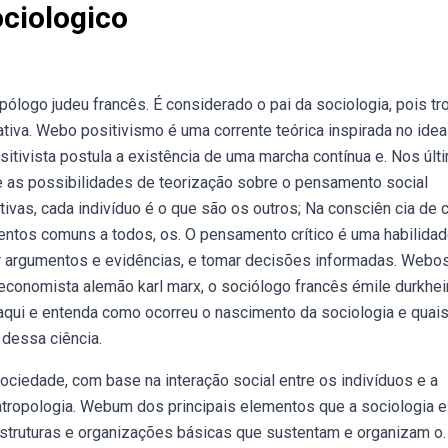
ciologico
ólogo judeu francês. É considerado o pai da sociologia, pois tr
tiva. Webo positivismo é uma corrente teórica inspirada no idea
tivista postula a existência de uma marcha contínua e. Nos últ
 as possibilidades de teorização sobre o pensamento social
vas, cada indivíduo é o que são os outros; Na consciên­ cia de 
ntos comuns a todos, os. O pensamento crítico é uma habilida
ar argumentos e evidências, e tomar decisões informadas. Webo
 economista alemão karl marx, o sociólogo francês émile durkhe
 aqui e entenda como ocorreu o nascimento da sociologia e quai
 dessa ciência.
ciedade, com base na interação social entre os indivíduos e a
antropologia. Webum dos principais elementos que a sociologia 
estruturas e organizações básicas que sustentam e organizam o.