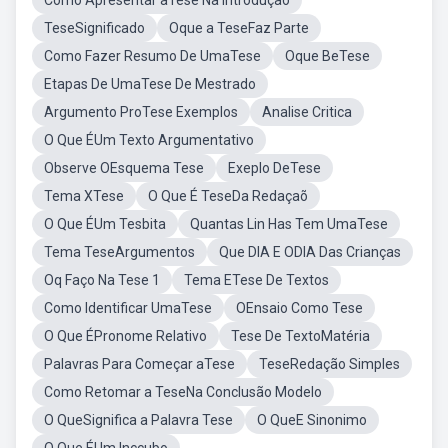
Como Apresentar aTese Na Introdução
TeseSignificado
Oque a TeseFaz Parte
Como Fazer Resumo De UmaTese
Oque BeTese
Etapas De UmaTese De Mestrado
Argumento ProTese Exemplos
Analise Critica
O Que ÉUm Texto Argumentativo
Observe OEsquema Tese
Exeplo DeTese
Tema XTese
O Que É TeseDa Redaçaõ
O Que ÉUm Tesbita
Quantas Lin Has Tem UmaTese
Tema TeseArgumentos
Que DIA E ODIA Das Crianças
Oq Faço Na Tese 1
Tema ETese De Textos
Como Identificar UmaTese
OEnsaio Como Tese
O Que ÉPronome Relativo
Tese De TextoMatéria
Palavras Para Começar aTese
TeseRedação Simples
Como Retomar a TeseNa Conclusão Modelo
O QueSignifica a Palavra Tese
O QueE Sinonimo