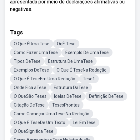
apresentada por meio de declarações afirmativas ou
negativas.
Tags
O Que ÉUma Tese
OqÉ Tese
Como Fazer UmaTese
Exemplo De UmaTese
Tipos DeTese
Estrutura De UmaTese
Exemplos DeTese
O Que É TeseNa Redação
O Que É TeseEm Uma Redação
Tese1
Onde Fica aTese
Estrutura DaTese
O QueSão Teses
Ideias DeTese
Definição DeTese
Citação DeTese
TesesProntas
Como Começar UmaTese Na Redação
O Que É TeseDe Um Texto
Lei EmTese
O QueSignifica Tese