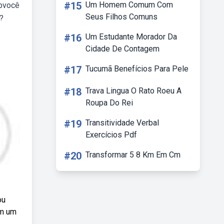
#15
Um Homem Comum Com
ebvocê
Seus Filhos Comuns
?
#16
Um Estudante Morador Da
Cidade De Contagem
#17
Tucumã Benefícios Para Pele
#18
Trava Lingua O Rato Roeu A
Roupa Do Rei
#19
Transitividade Verbal
Exercícios Pdf
#20
Transformar 5 8 Km Em Cm
ou
em um