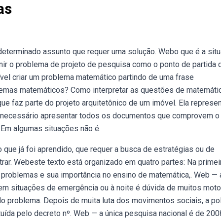
as
terminado assunto que requer uma solução. Webo que é a sit
ir o problema de projeto de pesquisa como o ponto de partida 
vel criar um problema matemático partindo de uma frase
lemas matemáticos? Como interpretar as questões de matemátic
e faz parte do projeto arquitetônico de um imóvel. Ela represe
 é necessário apresentar todos os documentos que comprovem o
 Em algumas situações não é.
que já foi aprendido, que requer a busca de estratégias ou de
rar. Webeste texto está organizado em quatro partes: Na primeir
 problemas e sua importância no ensino de matemática,. Web — 
 em situações de emergência ou à noite é dúvida de muitos moto
do problema. Depois de muita luta dos movimentos sociais, a pol
ituída pelo decreto nº. Web — a única pesquisa nacional é de 200