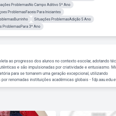
tuações ProblemasNo Campo Aditivo 5º Ano
çoes ProblemasFaceis Para Iniciantes
roblemasBurrinho
Situações ProblemasAdição 5 Ano
es ProblemasPara 3º Ano
leta ao progresso dos alunos no contexto escolar, adotando té
tênticas e são impulsionadas por criatividade e entusiasmo. M
etória para se tornarem uma geração excepcional, utilizando
 por renomadas instituições acadêmicas globais - fdp.aau.edu.et