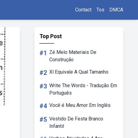
Contact
Tos
DMCA
Top Post
#1
Zé Melo Materiais De
Construção
#2
Xl Equivale A Qual Tamanho
#3
Write The Words - Tradução Em
Português
#4
Você é Meu Amor Em Inglês
#5
Vestido De Festa Branco
Infantil