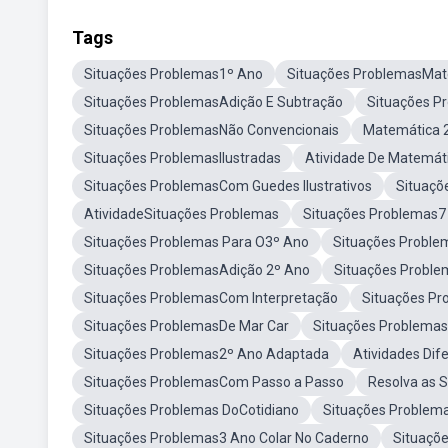
Tags
Situações Problemas1º Ano
Situações ProblemasMat
Situações ProblemasAdição E Subtração
Situações P
Situações ProblemasNão Convencionais
Matemática 
Situações ProblemasIlustradas
Atividade De Matemát
Situações ProblemasCom Guedes Ilustrativos
Situaçõ
AtividadeSituações Problemas
Situações Problemas7
Situações Problemas Para O3º Ano
Situações Proble
Situações ProblemasAdição 2º Ano
Situações Proble
Situações ProblemasCom Interpretação
Situações Pr
Situações ProblemasDe Mar Car
Situações Problemas
Situações Problemas2º Ano Adaptada
Atividades Di
Situações ProblemasCom Passo a Passo
Resolva as 
Situações Problemas DoCotidiano
Situações Problem
Situações Problemas3 Ano Colar No Caderno
Situaçõ