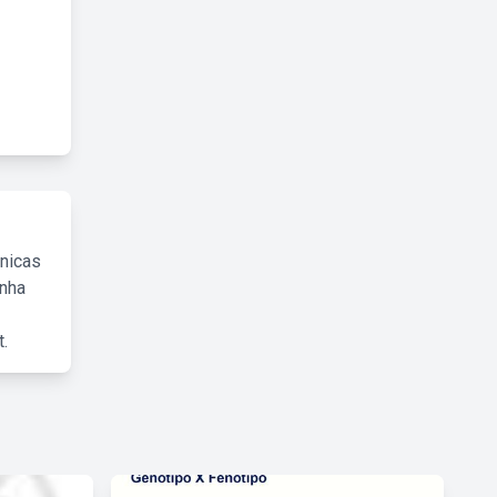
cnicas
inha
.