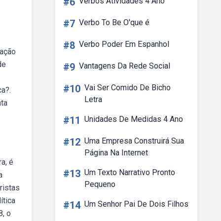
#6
Verbos Atividades 4 Ano
#7
Verbo To Be O'que é
#8
Verbo Poder Em Espanhol
uação
de
#9
Vantagens Da Rede Social
#10
Vai Ser Comido De Bicho
a?.
Letra
nta
#11
Unidades De Medidas 4 Ano
#12
Uma Empresa Construirá Sua
Página Na Internet
a, é
#13
Um Texto Narrativo Pronto
a
Pequeno
ristas
ítica
#14
Um Senhor Pai De Dois Filhos
8, o