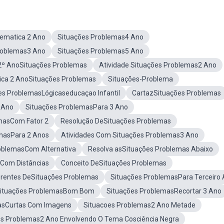
ematica 2 Ano
Situações Problemas4 Ano
roblemas3 Ano
Situações Problemas5 Ano
2º AnoSituações Problemas
Atividade Situações Problemas2 Ano
ica 2 AnoSituações Problemas
Situações-Problema
es ProblemasLógicaseducaçao Infantil
CartazSituações Problemas
 Ano
Situações ProblemasPara 3 Ano
masCom Fator 2
Resolução DeSituações Problemas
masPara 2 Anos
Atividades Com Situações Problemas3 Ano
oblemasCom Alternativa
Resolva asSituações Problemas Abaixo
Com Distâncias
Conceito DeSituações Problemas
ferentes DeSituações Problemas
Situações ProblemasPara Terceiro
Situações ProblemasBom Bom
Situações ProblemasRecortar 3 Ano
asCurtas Com Imagens
Situacoes Problemas2 Ano Metade
es Problemas2 Ano Envolvendo O Tema Cosciência Negra