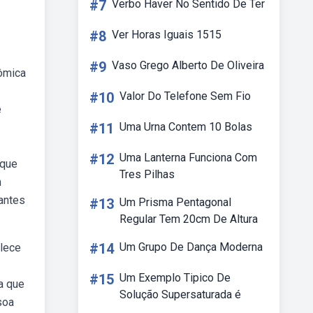
#7
Verbo Haver No Sentido De Ter
#8
Ver Horas Iguais 1515
#9
Vaso Grego Alberto De Oliveira
ômica
#10
Valor Do Telefone Sem Fio
e
#11
Uma Urna Contem 10 Bolas
#12
Uma Lanterna Funciona Com
 que
Tres Pilhas
m
antes
#13
Um Prisma Pentagonal
Regular Tem 20cm De Altura
#14
Um Grupo De Dança Moderna
elece
#15
Um Exemplo Tipico De
a que
Solução Supersaturada é
soa