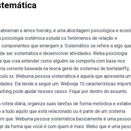
stemática
l kahneman e amos tversky, é uma abordagem psicológica e econ
psicologia sistêmica estuda os fenômenos de relação e
s componentes que emergem a. Sistemático se refere a algo qu
e ser sistemática e desenvolver atividades. Weba psicologia
ca que visa entender como alguém se comporta com base nos
a corrente baseada na teoria geral de sistemas de bertalanffy,
ulo xx. Webuma pessoa sistemática é aquela que apresenta u
ades. Ela tende a seguir um. Webveja 10 características import
ching pode ajudar nesses casos. Fique por dentro do assunto.
tina diária, organiza suas tarefas de forma metódica e estab
o a tudo aquilo que está relacionado ou é parte de um sistema.
uém que. Webuma pessoa sistemática basicamente é uma pesso
e agir da forma que você é com quem é mais. Webo que é uma pes