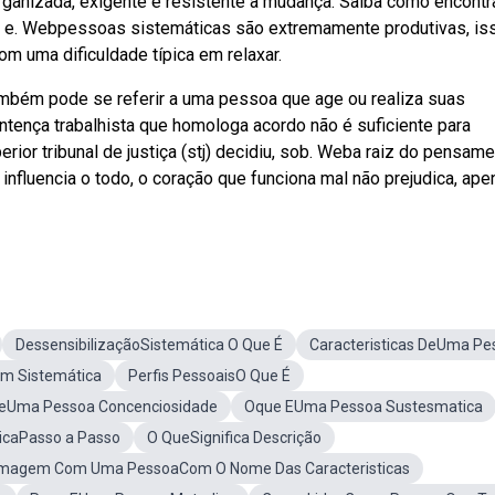
ganizada, exigente e resistente à mudança. Saiba como encontr
es e. Webpessoas sistemáticas são extremamente produtivas, is
 uma dificuldade típica em relaxar.
bém pode se referir a uma pessoa que age ou realiza suas
ença trabalhista que homologa acordo não é suficiente para
ior tribunal de justiça (stj) decidiu, sob. Weba raiz do pensam
influencia o todo, o coração que funciona mal não prejudica, ape
DessensibilizaçãoSistemática O Que É
Caracteristicas DeUma Pe
m Sistemática
Perfis PessoaisO Que É
DeUma Pessoa Concenciosidade
Oque EUma Pessoa Sustesmatica
ticaPasso a Passo
O QueSignifica Descrição
Imagem Com Uma PessoaCom O Nome Das Caracteristicas