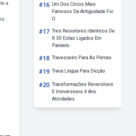
te a
#16
Um Dos Circos Mais
Famosos Da Antiguidade Foi
O
os;
#17
Tres Resistores Identicos De
R 30 Estao Ligados Em
Paralelo
#18
Travesseiro Para As Pernas
#19
Trava Lingua Para Dicção
#20
Transformações Reversíveis
E Irreversíveis 4 Ano
Atividades