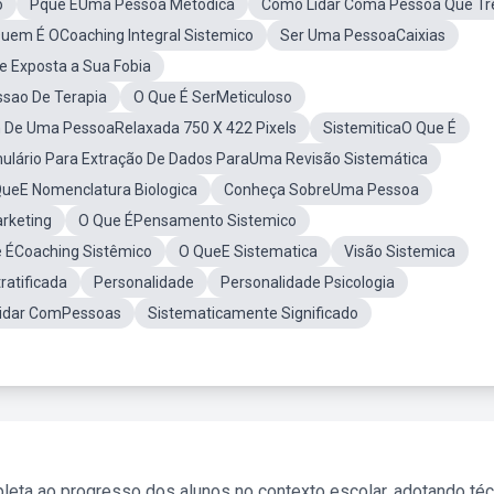
o
Pque EUma Pessoa Metodica
Como Lidar Coma Pessoa Que T
uem É OCoaching Integral Sistemico
Ser Uma PessoaCaixias
 Exposta a Sua Fobia
sao De Terapia
O Que É SerMeticuloso
De Uma PessoaRelaxada 750 X 422 Pixels
SistemiticaO Que É
ulário Para Extração De Dados ParaUma Revisão Sistemática
ueE Nomenclatura Biologica
Conheça SobreUma Pessoa
rketing
O Que ÉPensamento Sistemico
 ÉCoaching Sistêmico
O QueE Sistematica
Visão Sistemica
ratificada
Personalidade
Personalidade Psicologia
idar ComPessoas
Sistematicamente Significado
leta ao progresso dos alunos no contexto escolar, adotando té