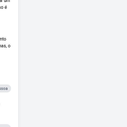
ar um
so é
ento
nas, o
ssoa