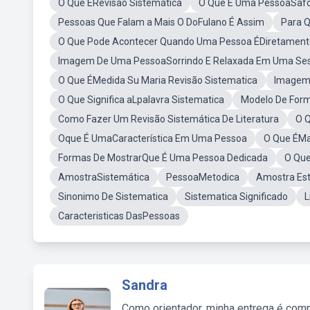
O Que ÉRevisão Sistemática
O Que É Uma PessoaSaf
Pessoas Que Falam a Mais O DoFulano É Assim
Para Q
O Que Pode Acontecer Quando Uma Pessoa ÉDiretamente
Imagem De Uma PessoaSorrindo E Relaxada Em Uma Ses
O Que ÉMedida Su Maria Revisão Sistematica
Imagem 
O Que Significa aLpalavra Sistematica
Modelo De Form
Como Fazer Um Revisão Sistemática De Literatura
O Q
Oque É UmaCaracterística Em Uma Pessoa
O Que ÉMa
Formas De MostrarQue É Uma Pessoa Dedicada
O Que
AmostraSistemática
PessoaMetodica
Amostra Est
Sinonimo De Sistematica
Sistematica Significado
L
Caracteristicas DasPessoas
Sandra
Como orientador, minha entrega é comp