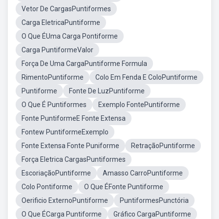
Vetor De CargasPuntiformes
Carga EletricaPuntiforme
O Que ÉUma Carga Pontiforme
Carga PuntiformeValor
Força De Uma CargaPuntiforme Formula
RimentoPuntiforme
Colo Em Fenda E ColoPuntiforme
Puntiforme
Fonte De LuzPuntiforme
O Que É Puntiformes
Exemplo FontePuntiforme
Fonte PuntiformeE Fonte Extensa
Fontew PuntiformeExemplo
Fonte Extensa Fonte Puniforme
RetraçãoPuntiforme
Força Eletrica CargasPuntiformes
EscoriaçãoPuntiforme
Amasso CarroPuntiforme
Colo Pontiforme
O Que ÉFonte Puntiforme
Oerificio ExternoPuntiforme
PuntiformesPunctória
O Que ÉCarga Puntiforme
Gráfico CargaPuntiforme