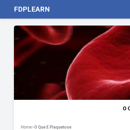
FDPLEARN
O 
Home
>
O Que E Plaquetose