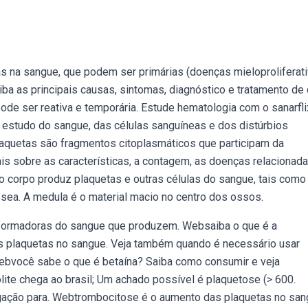
 na sangue, que podem ser primárias (doenças mieloproliferati
ba as principais causas, sintomas, diagnóstico e tratamento de
e ser reativa e temporária. Estude hematologia com o sanarfli
estudo do sangue, das células sanguíneas e dos distúrbios
laquetas são fragmentos citoplasmáticos que participam da
s sobre as características, a contagem, as doenças relacionad
o corpo produz plaquetas e outras células do sangue, tais como
sea. A medula é o material macio no centro dos ossos.
formadoras do sangue que produzem. Websaiba o que é a
as plaquetas no sangue. Veja também quando é necessário usar
ebvocê sabe o que é betaína? Saiba como consumir e veja
lite chega ao brasil; Um achado possível é plaquetose (> 600.
gação para. Webtrombocitose é o aumento das plaquetas no san