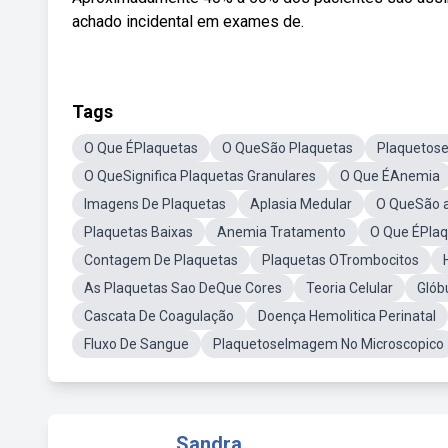
achado incidental em exames de.
Tags
O Que ÉPlaquetas
O QueSão Plaquetas
Plaquetos
O QueSignifica Plaquetas Granulares
O Que ÉAnemia
Imagens De Plaquetas
Aplasia Medular
O QueSão a
Plaquetas Baixas
Anemia Tratamento
O Que ÉPlaq
Contagem De Plaquetas
Plaquetas OTrombocitos
As Plaquetas Sao DeQue Cores
Teoria Celular
Glób
Cascata De Coagulação
Doença Hemolitica Perinatal
Fluxo De Sangue
PlaquetoseImagem No Microscopico
Sandra