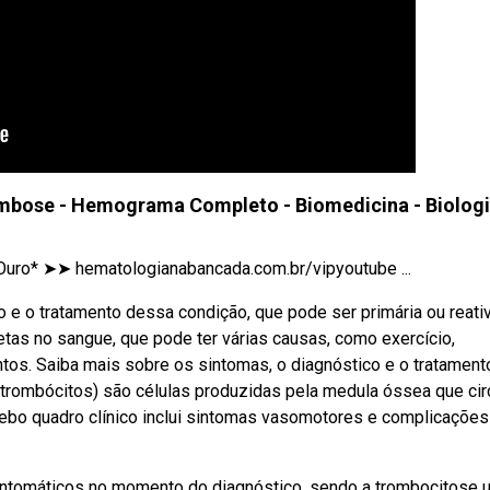
bose - Hemograma Completo - Biomedicina - Biolog
uro* ➤➤ hematologianabancada.com.br/vipyoutube ...
 e o tratamento dessa condição, que pode ser primária ou reativ
as no sangue, que pode ter várias causas, como exercício,
os. Saiba mais sobre os sintomas, o diagnóstico e o tratament
rombócitos) são células produzidas pela medula óssea que ci
Webo quadro clínico inclui sintomas vasomotores e complicações
ntomáticos no momento do diagnóstico, sendo a trombocitose 