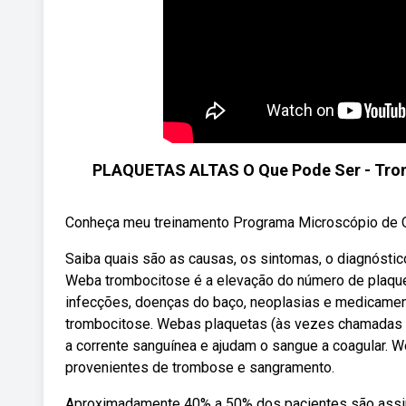
PLAQUETAS ALTAS O Que Pode Ser - Trom
Conheça meu treinamento Programa Microscópio de O
Saiba quais são as causas, os sintomas, o diagnóstico
Weba trombocitose é a elevação do número de plaquet
infecções, doenças do baço, neoplasias e medicament
trombocitose. Webas plaquetas (às vezes chamadas t
a corrente sanguínea e ajudam o sangue a coagular. 
provenientes de trombose e sangramento.
Aproximadamente 40% a 50% dos pacientes são assi