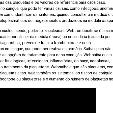
as das plaquetas e os valores de referência para cada caso.
o sangue, que pode ter várias causas, como infecções, anemia
ba como identificar os sintomas, quando consultar um médico e 
 citoplasmáticos de megacariócitos produzidos na medula óssea
 núcleo, sendo, portanto, anucleadas. Webtrombocitose é o au
usada por câncer da medula óssea) ou secundária (causada por
agnosticar, prevenir e tratar a trombocitose e seus.
s no sangue, que pode ser reativa ou primária. Saiba quais são
 e as opções de tratamento para essa condição. Websaiba quais
 fisiológicas, infecciosas, inflamatórias, do baço, neoplasias,
 o tratamento da plaquetose. Websaiba o que são plaquetas, c
laquetas altas. Veja também os sintomas, os riscos de coágulo
bocitose ou plaquetose é o aumento do número de plaquetas n