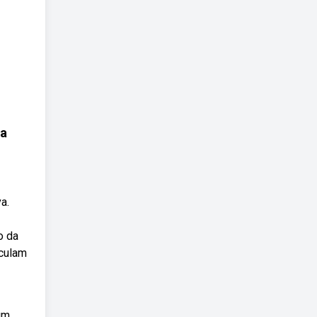
ia
a.
o da
rculam
um