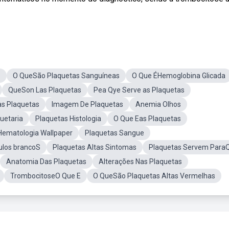
e
O QueSão Plaquetas Sanguíneas
O Que ÉHemoglobina Glicada
QueSon Las Plaquetas
Pea Qye Serve as Plaquetas
s Plaquetas
Imagem De Plaquetas
Anemia Olhos
uetaria
Plaquetas Histologia
O Que Eas Plaquetas
Hematologia Wallpaper
Plaquetas Sangue
ulos brancoS
Plaquetas Altas Sintomas
Plaquetas Servem Para
Anatomia Das Plaquetas
Alterações Nas Plaquetas
TrombocitoseO Que E
O QueSão Plaquetas Altas Vermelhas