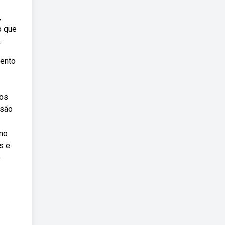
,
o que
.
mento
 os
 são
omo
s e
o