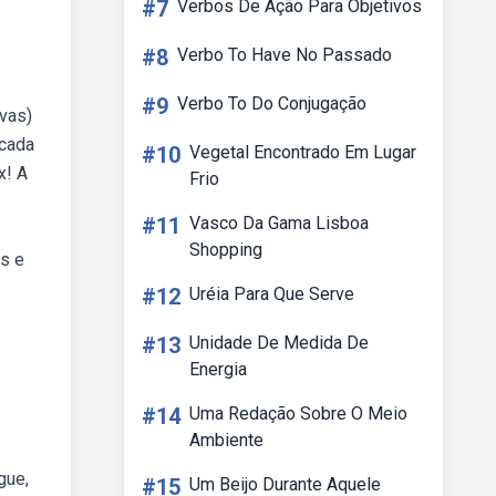
#7
Verbos De Ação Para Objetivos
#8
Verbo To Have No Passado
#9
Verbo To Do Conjugação
vas)
 cada
#10
Vegetal Encontrado Em Lugar
x! A
Frio
#11
Vasco Da Gama Lisboa
Shopping
as e
#12
Uréia Para Que Serve
#13
Unidade De Medida De
Energia
#14
Uma Redação Sobre O Meio
Ambiente
gue,
#15
Um Beijo Durante Aquele