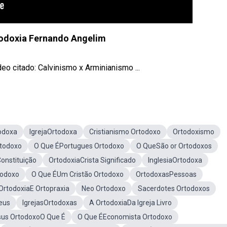
todoxia Fernando Angelim
o citado: Calvinismo x Arminianismo ...
odoxa
IgrejaOrtodoxa
Cristianismo Ortodoxo
Ortodoxismo
rtodoxo
O Que ÉPortugues Ortodoxo
O QueSão or Ortodoxos
Constituição
OrtodoxiaCrista Significado
InglesiaOrtodoxa
todoxo
O Que ÉUm Cristão Ortodoxo
OrtodoxasPessoas
OrtodoxiaE Ortopraxia
Neo Ortodoxo
Sacerdotes Ortodoxos
eus
IgrejasOrtodoxas
A OrtodoxiaDa Igreja Livro
sus OrtodoxoO Que É
O Que ÉEconomista Ortodoxo