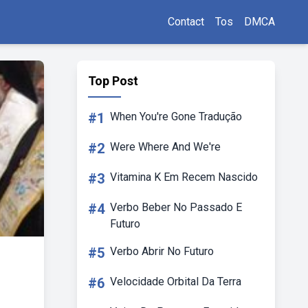
Contact
Tos
DMCA
Top Post
#1
When You're Gone Tradução
#2
Were Where And We're
#3
Vitamina K Em Recem Nascido
#4
Verbo Beber No Passado E
Futuro
#5
Verbo Abrir No Futuro
#6
Velocidade Orbital Da Terra