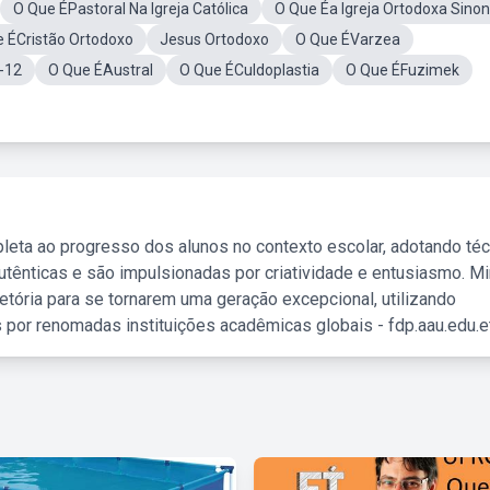
O Que ÉPastoral Na Igreja Católica
O Que Éa Igreja Ortodoxa Sino
 ÉCristão Ortodoxo
Jesus Ortodoxo
O Que ÉVarzea
-12
O Que ÉAustral
O Que ÉCuldoplastia
O Que ÉFuzimek
leta ao progresso dos alunos no contexto escolar, adotando té
tênticas e são impulsionadas por criatividade e entusiasmo. M
etória para se tornarem uma geração excepcional, utilizando
 por renomadas instituições acadêmicas globais - fdp.aau.edu.et