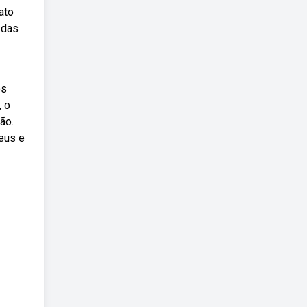
ato
 das
os
, o
ão.
deus e