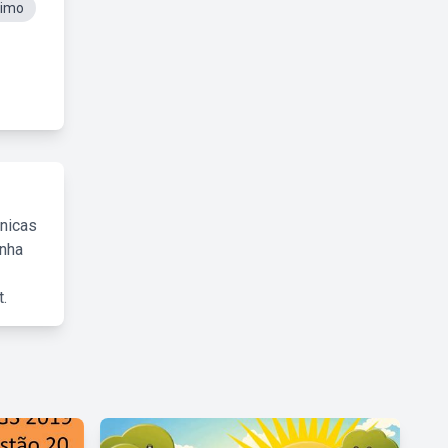
nimo
cnicas
inha
.