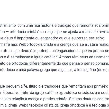
stianismo, com uma rica história e tradição que remonta aos pri
eb — ortodoxia cristã é a crença que se ajusta à realidade revel
que deus é impotente ou enganador ou que eu posso ser salvo
ha fé não. Webortodoxia cristã é a crença que se ajusta à reali
 profeta, que deus é impotente ou enganador ou que eu posso se
gas e é semelhante à igreja católica: Ambas têm seus ensinamen
eito de ortodoxia, diferentemente do que pensa o senso comum,
odoxia é uma palavra grega que significa, à letra, glória (doxa) 
ue seguem a fé, liturgia e tradições que remontam aos primeiro
. É possível falar da igreja católica apostólica ortodoxa, um sect
nal em relação à crença e prática cristãs. Se uma doutrina contra
m a igreja. Weba teologia cristã da igreja ortodoxa é a teologia p