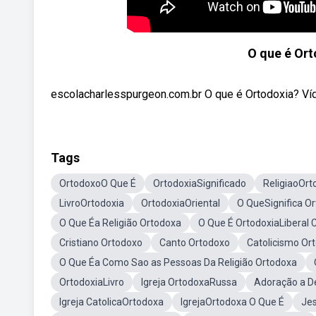
O que é Or
escolacharlesspurgeon.com.br O que é Ortodoxia? Víde
Tags
OrtodoxoO Que É
OrtodoxiaSignificado
ReligiaoOrt
LivroOrtodoxia
OrtodoxiaOriental
O QueSignifica O
O Que Éa Religião Ortodoxa
O Que É OrtodoxiaLiberal 
Cristiano Ortodoxo
Canto Ortodoxo
Catolicismo Or
O Que Éa Como Sao as Pessoas Da Religião Ortodoxa
OrtodoxiaLivro
Igreja OrtodoxaRussa
Adoração a D
Igreja CatolicaOrtodoxa
IgrejaOrtodoxa O Que É
Je