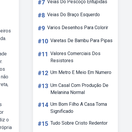
#7
Veias Do Pescoço Entupidas
#8
Veias Do Braço Esquerdo
#9
Varios Desenhos Para Colorir
meiros
ada.
#10
Varetas De Bambu Para Pipas
#11
Valores Comerciais Dos
dade
Resistores
r.
tos
#12
Um Metro E Meio Em Numero
 não
reta,
#13
Um Casal Com Produção De
Melanina Normal
#14
Um Bom Filho A Casa Torna
s
Significado
or
diz o
#15
Tudo Sobre Cristo Redentor
rópria