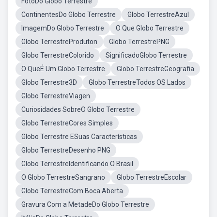
FotoDo Globo Terrestre
ContinentesDo Globo Terrestre
Globo TerrestreAzul
ImagemDo Globo Terrestre
O Que Globo Terrestre
Globo TerrestreProduton
Globo TerrestrePNG
Globo TerrestreColorido
SignificadoGlobo Terrestre
O QueÉ Um Globo Terrestre
Globo TerrestreGeografia
Globo Terrestre3D
Globo TerrestreTodos OS Lados
Globo TerrestreViagen
Curiosidades SobreO Globo Terrestre
Globo TerrestreCores Simples
Globo Terrestre ESuas Características
Globo TerrestreDesenho PNG
Globo TerrestreIdentificando O Brasil
O Globo TerrestreSangrano
Globo TerrestreEscolar
Globo TerrestreCom Boca Aberta
Gravura Com a MetadeDo Globo Terrestre