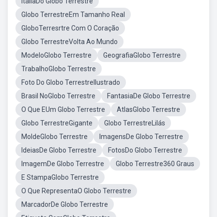
ItáliaDo Globo Terrestre
Globo TerrestreEm Tamanho Real
GloboTerresrtre Com O Coração
Globo TerrestreVolta Ao Mundo
ModeloGlobo Terrestre
GeografiaGlobo Terrestre
TrabalhoGlobo Terrestre
Foto Do Globo TerrestreIlustrado
Brasil NoGlobo Terrestre
FantasiaDe Globo Terrestre
O Que EUm Globo Terrestre
AtlasGlobo Terrestre
Globo TerrestreGigante
Globo TerrestreLilás
MoldeGlobo Terrestre
ImagensDe Globo Terrestre
IdeiasDe Globo Terrestre
FotosDo Globo Terrestre
ImagemDe Globo Terrestre
Globo Terrestre360 Graus
E StampaGlobo Terrestre
O Que RepresentaO Globo Terrestre
MarcadorDe Globo Terrestre