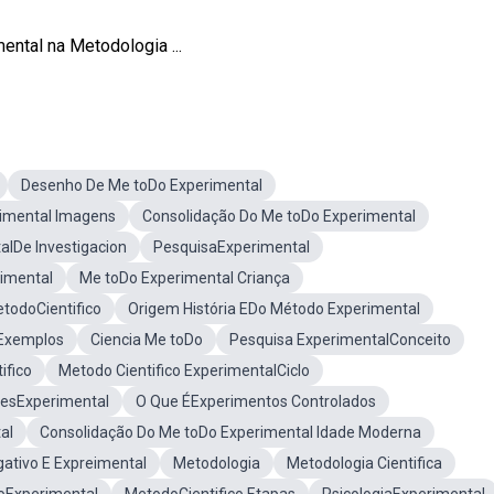
tal na Metodologia ...
Desenho De Me toDo Experimental
imental Imagens
Consolidação Do Me toDo Experimental
alDe Investigacion
PesquisaExperimental
rimental
Me toDo Experimental Criança
todoCientifico
Origem História EDo Método Experimental
lExemplos
Ciencia Me toDo
Pesquisa ExperimentalConceito
ifico
Metodo Cientifico ExperimentalCiclo
resExperimental
O Que ÉExperimentos Controlados
al
Consolidação Do Me toDo Experimental Idade Moderna
gativo E Expreimental
Metodologia
Metodologia Cientifica