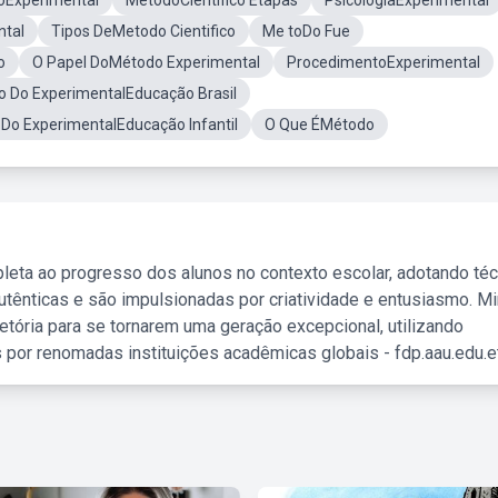
oExperimental
MetodoCientifico Etapas
PsicologiaExperimental
ntal
Tipos DeMetodo Cientifico
Me toDo Fue
o
O Papel DoMétodo Experimental
ProcedimentoExperimental
o Do ExperimentalEducação Brasil
 Do ExperimentalEducação Infantil
O Que ÉMétodo
leta ao progresso dos alunos no contexto escolar, adotando té
tênticas e são impulsionadas por criatividade e entusiasmo. M
etória para se tornarem uma geração excepcional, utilizando
 por renomadas instituições acadêmicas globais - fdp.aau.edu.et