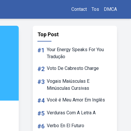
Contact
Tos
DMCA
Top Post
#1
Your Energy Speaks For You
Tradução
#2
Voto De Cabresto Charge
#3
Vogais Maiúsculas E
Minúsculas Cursivas
#4
Você é Meu Amor Em Inglês
#5
Verduras Com A Letra A
#6
Verbo En El Futuro