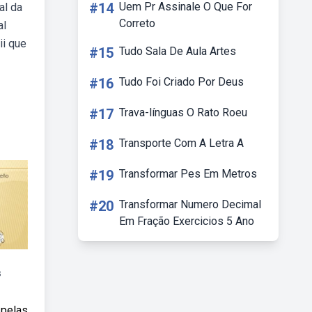
#14
Uem Pr Assinale O Que For
al da
Correto
al
ii que
#15
Tudo Sala De Aula Artes
#16
Tudo Foi Criado Por Deus
#17
Trava-línguas O Rato Roeu
#18
Transporte Com A Letra A
#19
Transformar Pes Em Metros
#20
Transformar Numero Decimal
Em Fração Exercicios 5 Ano
s
 pelas