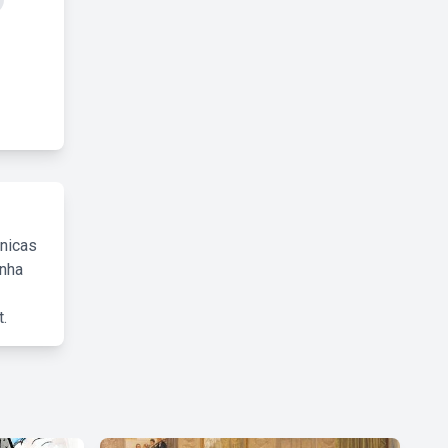
cnicas
inha
.