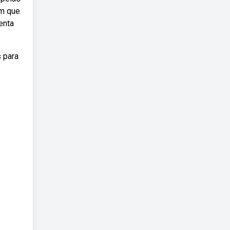
em que
enta
 para