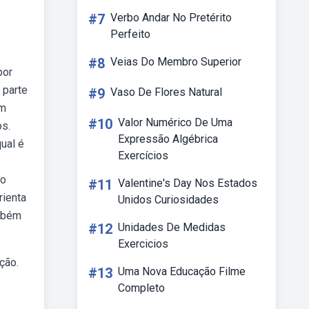
#7
Verbo Andar No Pretérito
Perfeito
#8
Veias Do Membro Superior
por
 parte
#9
Vaso De Flores Natural
em
#10
Valor Numérico De Uma
os.
Expressão Algébrica
ual é
Exercícios
bo
#11
Valentine's Day Nos Estados
rienta
Unidos Curiosidades
ambém
#12
Unidades De Medidas
Exercicios
ção.
#13
Uma Nova Educação Filme
Completo