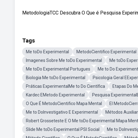
MetodologiaTCC Descubra O Que é Pesquisa Experimen
Tags
Me toDo Experimental
MetodoCientifico Experimental
Imagenes Sobre Me toDo Experimental
Me toDo Exper
Me toDo Experimental Portugues
Me to Do Experiment
Biologia Me toDo Experimental
Psicologia Geral EExpe
Práticas ExperimentalMe to Do Científica
Etapas Do Me
Kardec EMetodo Experimental
Pesquisa Experimenta
O Que É MetodoCientifico Mapa Mental
El MetodoCient
Me to DoInvestigativo E Experimental
Métodos Auxilia
Robert Grosseteste E O Me toDo Experimental Mapa Ment
Slide Me toDo Experimental PSI Social
Me to DoInvesti