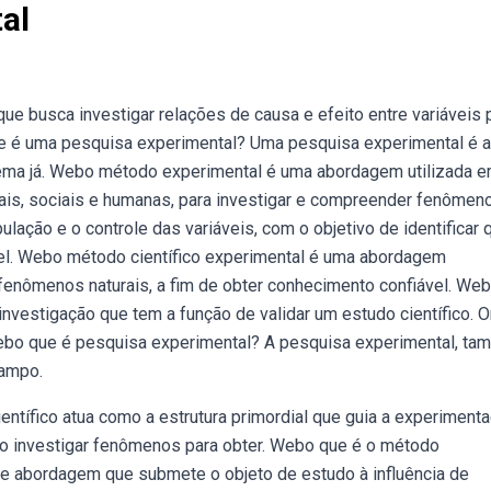
al
e busca investigar relações de causa e efeito entre variáveis 
 é uma pesquisa experimental? Uma pesquisa experimental é a
 tema já. Webo método experimental é uma abordagem utilizada 
ais, sociais e humanas, para investigar e compreender fenômen
ção e o controle das variáveis, com o objetivo de identificar q
vel. Webo método científico experimental é uma abordagem
r fenômenos naturais, a fim de obter conhecimento confiável. We
nvestigação que tem a função de validar um estudo científico. O
ebo que é pesquisa experimental? A pesquisa experimental, t
campo.
tífico atua como a estrutura primordial que guia a experimenta
do investigar fenômenos para obter. Webo que é o método
 abordagem que submete o objeto de estudo à influência de