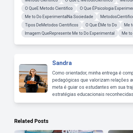
Método Científico
O Que É MetodoCientifico
Métod
O QueE Metodo Cientifico
O Que ÉPsicologia Experime
Me to Do ExperimentalNa Sociedade
MetodosCientific
Tipos DeMetodos Cientificos
O Que ÉMe to Do
Me t
Imagem QueRepresente Me to Do Experimental
Me to
Sandra
Como orientador, minha entrega é comp
pedagógicas que valorizam relações au
meta é guiar os estudantes em sua traj
estratégias educacionais reconhecidas
Related Posts