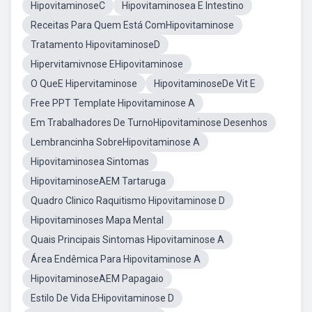
HipovitaminoseC
Hipovitaminosea E Intestino
Receitas Para Quem Está ComHipovitaminose
Tratamento HipovitaminoseD
Hipervitamivnose EHipovitaminose
O QueE Hipervitaminose
HipovitaminoseDe Vit E
Free PPT Template Hipovitaminose A
Em Trabalhadores De TurnoHipovitaminose Desenhos
Lembrancinha SobreHipovitaminose A
Hipovitaminosea Sintomas
HipovitaminoseAEM Tartaruga
Quadro Clinico Raquitismo Hipovitaminose D
Hipovitaminoses Mapa Mental
Quais Principais Sintomas Hipovitaminose A
Área Endêmica Para Hipovitaminose A
HipovitaminoseAEM Papagaio
Estilo De Vida EHipovitaminose D