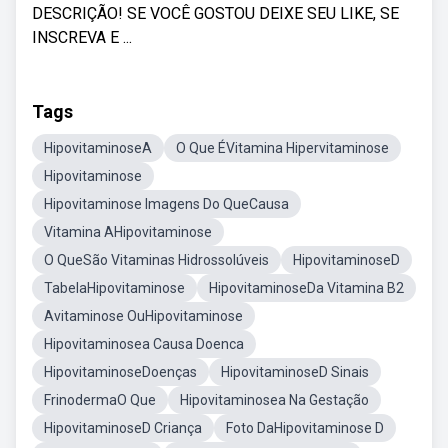
DESCRIÇÃO! SE VOCÊ GOSTOU DEIXE SEU LIKE, SE
INSCREVA E ...
Tags
HipovitaminoseA
O Que ÉVitamina Hipervitaminose
Hipovitaminose
Hipovitaminose Imagens Do QueCausa
Vitamina AHipovitaminose
O QueSão Vitaminas Hidrossolúveis
HipovitaminoseD
TabelaHipovitaminose
HipovitaminoseDa Vitamina B2
Avitaminose OuHipovitaminose
Hipovitaminosea Causa Doenca
HipovitaminoseDoenças
HipovitaminoseD Sinais
FrinodermaO Que
Hipovitaminosea Na Gestação
HipovitaminoseD Criança
Foto DaHipovitaminose D