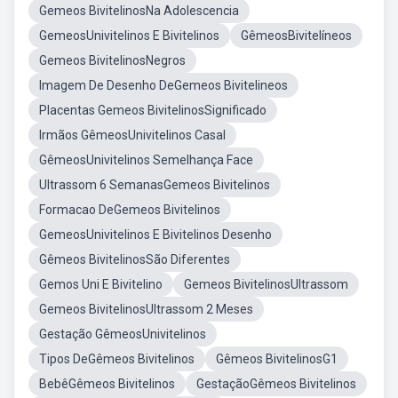
Gemeos BivitelinosNa Adolescencia
GemeosUnivitelinos E Bivitelinos
GêmeosBivitelíneos
Gemeos BivitelinosNegros
Imagem De Desenho DeGemeos Bivitelineos
Placentas Gemeos BivitelinosSignificado
Irmãos GêmeosUnivitelinos Casal
GêmeosUnivitelinos Semelhança Face
Ultrassom 6 SemanasGemeos Bivitelinos
Formacao DeGemeos Bivitelinos
GemeosUnivitelinos E Bivitelinos Desenho
Gêmeos BivitelinosSão Diferentes
Gemos Uni E Bivitelino
Gemeos BivitelinosUltrassom
Gemeos BivitelinosUltrassom 2 Meses
Gestação GêmeosUnivitelinos
Tipos DeGêmeos Bivitelinos
Gêmeos BivitelinosG1
BebêGêmeos Bivitelinos
GestaçãoGêmeos Bivitelinos