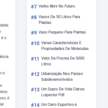
#7
Verbo Abrir No Futuro
#8
Vasos De 50 Litros Para
Plantas
idade.
e
#9
Vaso Pequeno Para Plantas
 é o
#10
Varias Caracteristicas E
Propriedades De Moleculas
ância
#11
Valor Da Piscina De 5000
Litros
o e
#12
Urbanização Nos Países
Subdesenvolvidos
to
#13
Um Sopro De Vida Clarice
gênio
Lispector Pdf
sso, é
tal
#14
Um Carro Esportivo é