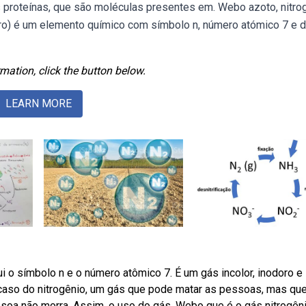
as proteínas, que são moléculas presentes em. Webo azoto, nitro
eiro) é um elemento químico com símbolo n, número atómico 7 e 
mation, click the button below.
LEARN MORE
 o símbolo n e o número atômico 7. É um gás incolor, inodoro e
aso do nitrogênio, um gás que pode matar as pessoas, mas qu
a não morra. Assim, o uso do gás. Webo que é o gás nitrogên