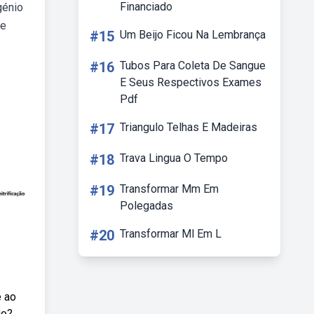
Financiado
génio
de
#15
Um Beijo Ficou Na Lembrança
#16
Tubos Para Coleta De Sangue
E Seus Respectivos Exames
Pdf
#17
Triangulo Telhas E Madeiras
#18
Trava Lingua O Tempo
#19
Transformar Mm Em
Polegadas
#20
Transformar Ml Em L
e ao
io?