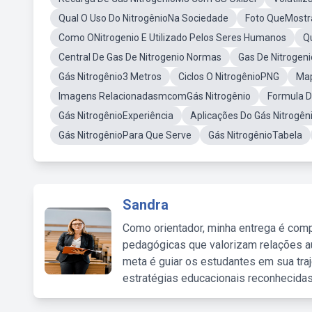
Qual O Uso Do NitrogênioNa Sociedade
Foto QueMostra
Como ONitrogenio E Utilizado Pelos Seres Humanos
Qu
Central De Gas De Nitrogenio Normas
Gas De Nitrogen
Gás Nitrogênio3 Metros
Ciclos O NitrogênioPNG
Map
Imagens RelacionadasmcomGás Nitrogênio
Formula D
Gás NitrogênioExperiência
Aplicações Do Gás Nitrogê
Gás NitrogênioPara Que Serve
Gás NitrogênioTabela
Sandra
Como orientador, minha entrega é comp
pedagógicas que valorizam relações au
meta é guiar os estudantes em sua traj
estratégias educacionais reconhecidas