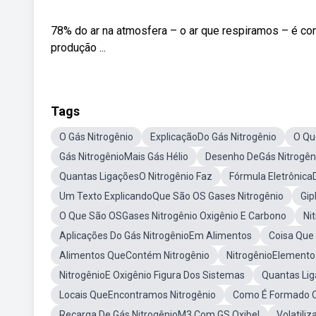
78% do ar na atmosfera – o ar que respiramos – é co
produção ...
Tags
O Gás Nitrogênio
ExplicaçãoDo Gás Nitrogênio
O Qu
Gás NitrogênioMais Gás Hélio
Desenho DeGás Nitrogên
Quantas LigaçõesO Nitrogênio Faz
Fórmula Eletrônica
Um Texto ExplicandoQue São OS Gases Nitrogênio
Gip
O Que São OSGases Nitrogênio Oxigênio E Carbono
Ni
Aplicações Do Gás NitrogênioEm Alimentos
Coisa Que
Alimentos QueContém Nitrogênio
NitrogênioElement
NitrogênioE Oxigênio Figura Dos Sistemas
Quantas Lig
Locais QueEncontramos Nitrogênio
Como É Formado OT
Recarga De Gás NitrogênioM3 Com GS Oxibel
Volatili