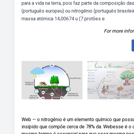
para a vida na terra, pois faz parte da composição d
(português europeu) ou nitrogênio (português brasil
massa atómica 14,00674 u (7 protões e.
For more infor
Web — o nitrogênio é um elemento químico que possui
insípido que compõe cerca de 78% da. Webesse é o c
mesmo tempo é essencial para que essa mesma pesso