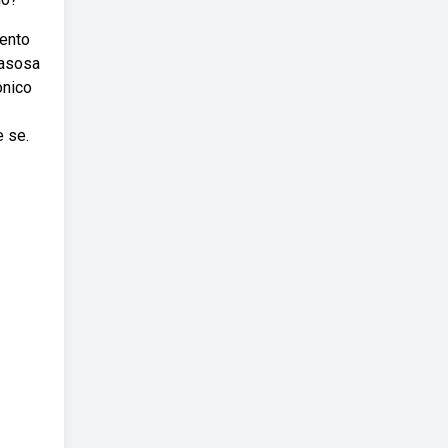
mento
gasosa
ônico
 se.