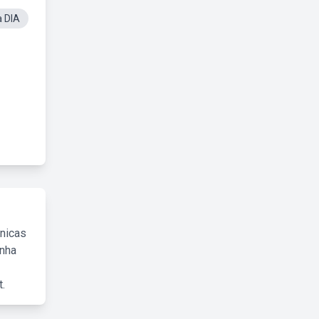
a DIA
cnicas
inha
.