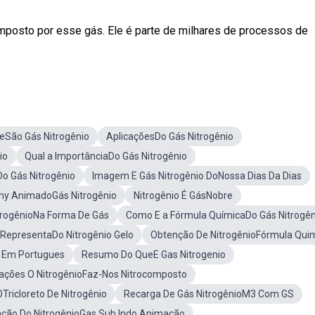
mposto por esse gás. Ele é parte de milhares de processos de
eSão Gás Nitrogênio
AplicaçõesDo Gás Nitrogênio
io
Qual a ImportânciaDo Gás Nitrogênio
Do Gás Nitrogênio
Imagem E Gás Nitrogênio DoNossa Dias Da Dias
hy AnimadoGás Nitrogênio
Nitrogênio É GásNobre
trogênioNa Forma De Gás
Como E a Fórmula QuímicaDo Gás Nitrogên
 RepresentaDo Nitrogênio Gelo
Obtenção De NitrogênioFórmula Qui
o Em Portugues
Resumo Do QueE Gas Nitrogenio
ações O NitrogênioFaz-Nos Nitrocomposto
ricloreto De Nitrogênio
Recarga De Gás NitrogênioM3 Com GS
zação Do NitrogênioGas Sub Indo Animação