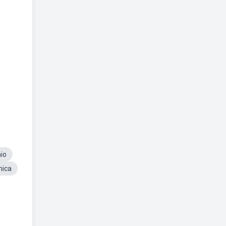
io
mica