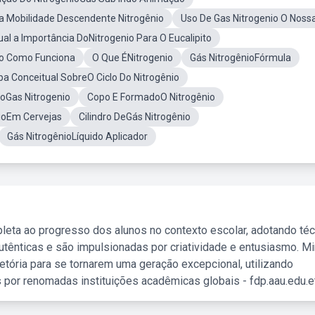
 Mobilidade Descendente Nitrogênio
Uso De Gas Nitrogenio O Noss
al a Importância DoNitrogenio Para O Eucalipito
io Como Funciona
O Que ÉNitrogenio
Gás NitrogênioFórmula
a Conceitual SobreO Ciclo Do Nitrogênio
oGas Nitrogenio
Copo E FormadoO Nitrogênio
nioEm Cervejas
Cilindro DeGás Nitrogênio
Gás NitrogênioLíquido Aplicador
leta ao progresso dos alunos no contexto escolar, adotando té
tênticas e são impulsionadas por criatividade e entusiasmo. M
etória para se tornarem uma geração excepcional, utilizando
 por renomadas instituições acadêmicas globais - fdp.aau.edu.et