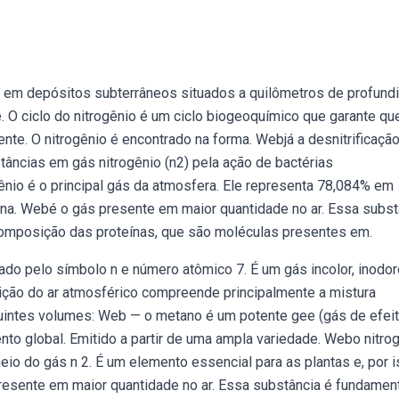
 em depósitos subterrâneos situados a quilômetros de profund
e. O ciclo do nitrogênio é um ciclo biogeoquímico que garante qu
te. O nitrogênio é encontrado na forma. Webjá a desnitrificação
âncias em gás nitrogênio (n2) pela ação de bactérias
ogênio é o principal gás da atmosfera. Ele representa 78,084% em
na. Webé o gás presente em maior quantidade no ar. Essa subst
a composição das proteínas, que são moléculas presentes em.
do pelo símbolo n e número atômico 7. É um gás incolor, inodor
ção do ar atmosférico compreende principalmente a mistura
intes volumes: Web — o metano é um potente gee (gás de efei
ento global. Emitido a partir de uma ampla variedade. Webo nitro
meio do gás n 2. É um elemento essencial para as plantas e, por i
esente em maior quantidade no ar. Essa substância é fundamen