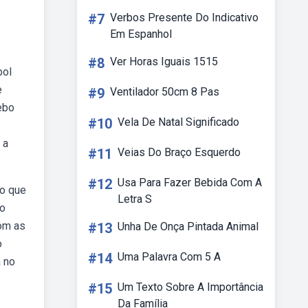
#7
Verbos Presente Do Indicativo
Em Espanhol
#8
Ver Horas Iguais 1515
bol
e
#9
Ventilador 50cm 8 Pas
ebo
#10
Vela De Natal Significado
 a
#11
Veias Do Braço Esquerdo
#12
Usa Para Fazer Bebida Com A
 o que
Letra S
ão
com as
#13
Unha De Onça Pintada Animal
o
#14
Uma Palavra Com 5 A
a no
#15
Um Texto Sobre A Importância
Da Família