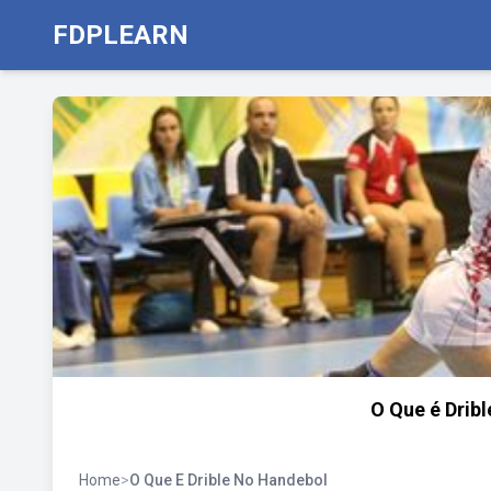
FDPLEARN
O Que é Drib
Home
>
O Que E Drible No Handebol