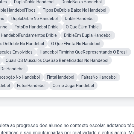
ntes
DuploDrible Handebol
DribleBaixo Handebol
ible HandebolTipos
Tipos DeDrible Baixo No Handebol
ns
DuploDrible No Handebol
Drible Handebol
enho
FotoDo Handebol Drible
O Que ÉUm Trible
HandebolFundamentos Drible
DribleEm Dupla Handebol
s DeDrible No Handebol
O Que ÉFinta No Handebol
culos Envolvidos
Handebol Timinho QueRepresentando O Brasil
Quais OS Musculos QueSão Beneficiados No Handebol
a De Handebol
ecepção No Handebol
FintaHandebol
FaltasNo Handebol
debol
FotosHandebol
Como JogarHandebol
leta ao progresso dos alunos no contexto escolar, adotando té
tênticas e são impulsionadas por criatividade e entusiasmo. M