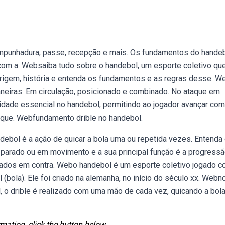
empunhadura, passe, recepção e mais. Os fundamentos do hande
com a. Websaiba tudo sobre o handebol, um esporte coletivo qu
igem, história e entenda os fundamentos e as regras desse. W
aneiras: Em circulação, posicionado e combinado. No ataque em
lidade essencial no handebol, permitindo ao jogador avançar com
taque. Webfundamento drible no handebol.
ebol é a ação de quicar a bola uma ou repetida vezes. Entenda
r parado ou em movimento e a sua principal função é a progress
sados em contra. Webo handebol é um esporte coletivo jogado 
(bola). Ele foi criado na alemanha, no início do século xx. Webn
 o drible é realizado com uma mão de cada vez, quicando a bol
mation, click the button below.