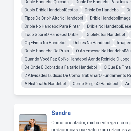
Drible HandebolQuicado
Drible De HandebolPara Inicia
Duplo Drible HandebolGestos
Drible Do Handebol
Dr
Tipos De Driblr AltoNo Handebol
Drible HandebolImage
Drible No HandebolPara Pintar
Drible No HandebolDes
Tudo SobreO Handebol Drible
DribleFotos Handebol
Oq ÉFinta No Handebol
Dribles No Handebol
Imagen
Drible HandebolDe Praia
O Arremesso No HandebolMus
Quando Você Faz GolNo Handebol Aonde Reinicie O Jogo
De Onde É Cobrado a FaltaNo Handebol
O Que Ea Fint
2 Atividades Lúdicas De Como TrabalharO Fundamento R
A HistóriaDo Handebol
Como SurgiuO Handebol
An
Sandra
Como orientador, minha entrega é comp
pedagógicas que valorizam relações au