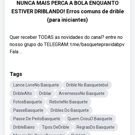
NUNCA MAIS PERCA A BOLA ENQUANTO
ESTIVER DRIBLANDO! Erros comuns de drible
(para iniciantes)
Quer receber TODAS as novidades do canal? entre no
nosso grupo do TELEGRAM: t.me/basquetepravidabpv
Fala ...
Tags
Lance LivreNo Basquete
Drible No Basquetebol
DribleAlto
Driblar
ArremessoNo Basquete
FotosBasquete
ReboteNo Basquete
PasseBasquete
Dribles Do Basquete
Passe De PeitoBasquete
Quem CriouO Basquete
DribleBaixo
Tipos DeDrible
RegrasDo Basquete