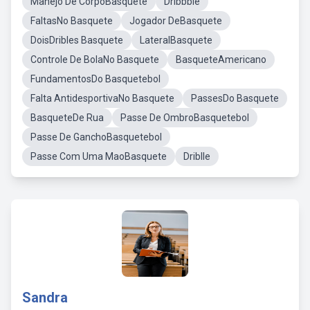
Manejo De CorpoBasquete
Dribbble
FaltasNo Basquete
Jogador DeBasquete
DoisDribles Basquete
LateralBasquete
Controle De BolaNo Basquete
BasqueteAmericano
FundamentosDo Basquetebol
Falta AntidesportivaNo Basquete
PassesDo Basquete
BasqueteDe Rua
Passe De OmbroBasquetebol
Passe De GanchoBasquetebol
Passe Com Uma MaoBasquete
Driblle
Sandra