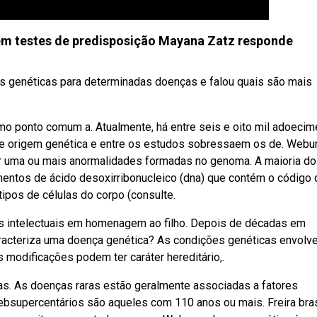
em testes de predisposição Mayana Zatz responde
s genéticas para determinadas doenças e falou quais são mais
o ponto comum a. Atualmente, há entre seis e oito mil adoeci
de origem genética e entre os estudos sobressaem os de. Web
r uma ou mais anormalidades formadas no genoma. A maioria d
entos de ácido desoxirribonucleico (dna) que contém o código 
ipos de células do corpo (consulte.
tes intelectuais em homenagem ao filho. Depois de décadas em
 caracteriza uma doença genética? As condições genéticas envol
s modificações podem ter caráter hereditário,.
as. As doenças raras estão geralmente associadas a fatores
ebsupercentários são aqueles com 110 anos ou mais. Freira bras