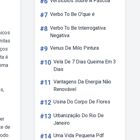
#6
Versiculos Sobre A Pascoa
#7
Verbo To Be O'que é
#8
Verbo To Be Interrogativa
nicos
Negativa
nitas
#9
Venus De Milo Pintura
iços
ta é
#10
Vela De 7 Dias Queima Em 3
tema
Dias
#11
Vantagens Da Energia Não
Renovável
s,
#12
Usina Do Corpo De Flores
#13
Urbanização Do Rio De
er
Janeiro
te de
todo.
#14
Uma Vida Pequena Pdf