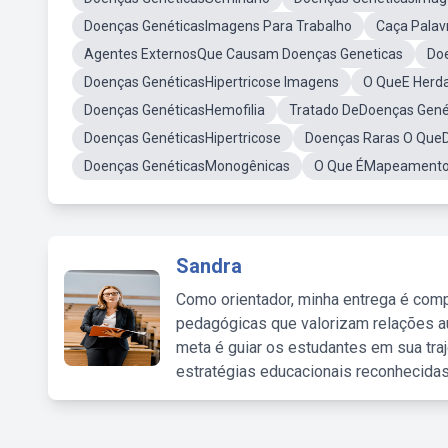
Doenças GenéticasImagens Para Trabalho
Caça Palav
Agentes ExternosQue Causam Doenças Geneticas
Do
Doenças GenéticasHipertricose Imagens
O QueE Herda
Doenças GenéticasHemofilia
Tratado DeDoenças Genét
Doenças GenéticasHipertricose
Doenças Raras O QueD
Doenças GenéticasMonogênicas
O Que ÉMapeamento
Sandra
Como orientador, minha entrega é comp
pedagógicas que valorizam relações au
meta é guiar os estudantes em sua traj
estratégias educacionais reconhecidas