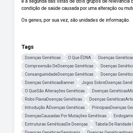
é a segunda das listas de dois grupos de relevânci
condição de saúde causada por uma alteração ou mu
Os genes, por sua vez, são unidades de informação.
Tags
Doenças Genéticas
O Que ÉDNA
Doenças Genéticas
Compreensão DeDoenças Genéticas
Doenças Genéti
ConsanguinidadeDoenças Genéticas
Doenças Genétic
Doenças GenéticasBanner
Jogos SobreDoenças Genét
O QueSão Alterações Genéticas
Doenças GenéticasMo
Robo FlaviaDoenças Genéticas
Doenças GenéticasArti
Introdução ÀDoenças Genéticas
PrincipaisDoenças Ge
DoençasCausadas Por Mutações Genéticas
Endogami
Estrruturas GenéticasDe Doenças
Tabela De Raridade
Doenças GenéticasSeminario
Doenças GenéticasIma