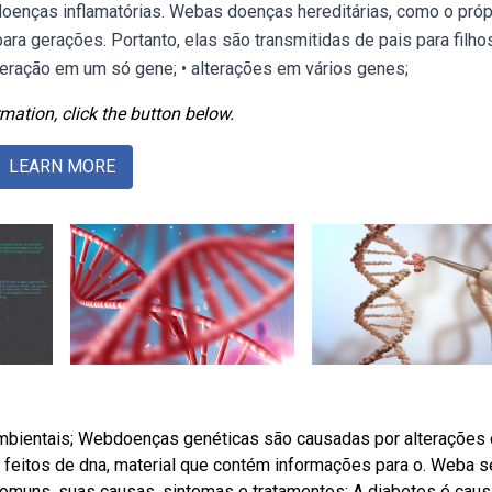
enças inflamatórias. Webas doenças hereditárias, como o próp
a gerações. Portanto, elas são transmitidas de pais para filh
eração em um só gene; • alterações em vários genes;
mation, click the button below.
LEARN MORE
ambientais; Webdoenças genéticas são causadas por alterações
itos de dna, material que contém informações para o. Weba se
comuns, suas causas, sintomas e tratamentos: A diabetes é cau