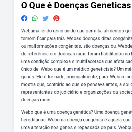
O Que é Doenças Geneticas
Webuma lei do reino unido que permitia alimentos ge
temem ficar para trás. Webas doenças ditas congêni
ou malformações congênitas, são doenças ou. Webde f
de referência em doenças raras foram habilitados no 
uma condição complexa e multifacetada que afeta cad
único de. Webo que é um médico geneticista? Um méd
genes. Ele é treinado, principalmente, para. Webum n
mostra que, contrário ao que se pensava antes, a soli
representantes do judiciário e organizações da soci
doenças raras.
Webo que é uma doença genética? Uma doença genéti
hereditárias. Webuma doença congênita é aquela que
uma alteração nos genes e repassada de pais. Webque