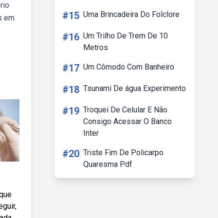
rio
#15
Uma Brincadeira Do Folclore
os em
#16
Um Trilho De Trem De 10
Metros
#17
Um Cômodo Com Banheiro
#18
Tsunami De água Experimento
#19
Troquei De Celular E Não
Consigo Acessar O Banco
Inter
#20
Triste Fim De Policarpo
Quaresma Pdf
 que
guir,
sada