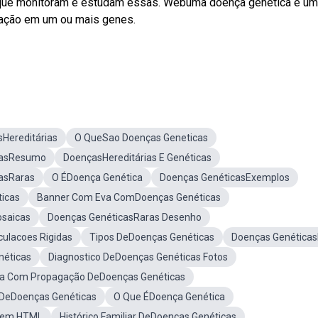
a que monitoram e estudam essas. Webuma doença genética é u
tação em um ou mais genes.
Hereditárias
O QueSao Doenças Geneticas
casResumo
DoençasHereditárias E Genéticas
asRaras
O ÉDoença Genética
Doenças GenéticasExemplos
icas
Banner Com Eva ComDoenças Genéticas
saicas
Doenças GenéticasRaras Desenho
culacoes Rigidas
Tipos DeDoenças Genéticas
Doenças Genética
néticas
Diagnostico DeDoenças Genéticas Fotos
a Com Propagação DeDoenças Genéticas
 DeDoenças Genéticas
O Que ÉDoença Genética
gem HTML
Histórico Familiar DeDoenças Genéticas