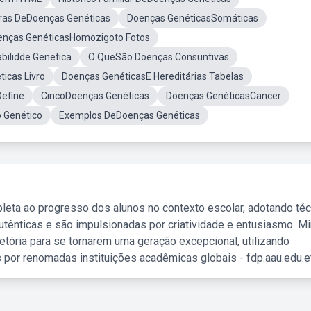
ras DeDoenças Genéticas
Doenças GenéticasSomáticas
enças GenéticasHomozigoto Fotos
bilidde Genetica
O QueSão Doenças Consuntivas
icas Livro
Doenças GenéticasE Hereditárias Tabelas
efine
CincoDoenças Genéticas
Doenças GenéticasCancer
 Genético
Exemplos DeDoenças Genéticas
leta ao progresso dos alunos no contexto escolar, adotando té
tênticas e são impulsionadas por criatividade e entusiasmo. M
etória para se tornarem uma geração excepcional, utilizando
 por renomadas instituições acadêmicas globais - fdp.aau.edu.et