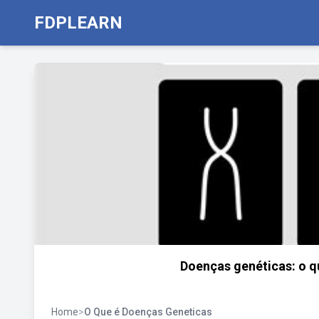
FDPLEARN
Doenças genéticas: o q
Home
>
O Que é Doenças Geneticas