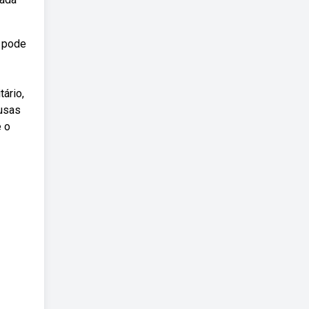
o pode
ário,
ausas
e o