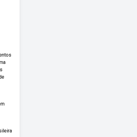
mentos
uma
os
de
vem
ileira