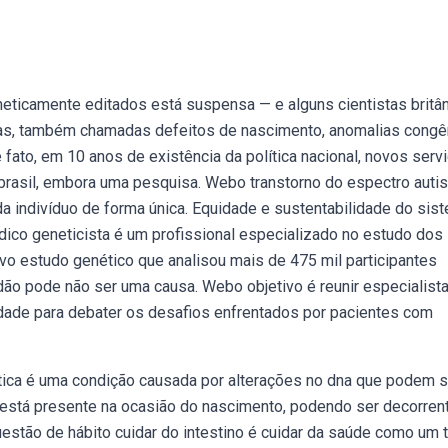
neticamente editados está suspensa — e alguns cientistas britâ
tas, também chamadas defeitos de nascimento, anomalias congê
ato, em 10 anos de existência da política nacional, novos serv
brasil, embora uma pesquisa. Webo transtorno do espectro autis
a indivíduo de forma única. Equidade e sustentabilidade do sis
ico geneticista é um profissional especializado no estudo dos
ovo estudo genético que analisou mais de 475 mil participantes
dão pode não ser uma causa. Webo objetivo é reunir especialista
edade para debater os desafios enfrentados por pacientes com
ca é uma condição causada por alterações no dna que podem s
 está presente na ocasião do nascimento, podendo ser decorren
stão de hábito cuidar do intestino é cuidar da saúde como um 