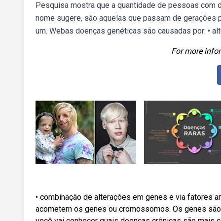
Pesquisa mostra que a quantidade de pessoas com do
nome sugere, são aquelas que passam de gerações par
um. Webas doenças genéticas são causadas por: • alt
For more infor
• combinação de alterações em genes e via fatores 
acometem os genes ou cromossomos. Os genes são fe
você vai conhecer quais doenças crônicas são mais 