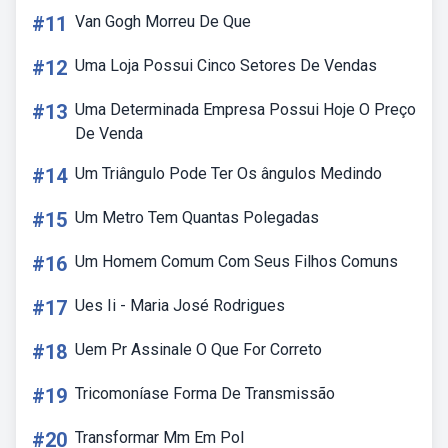
#11
Van Gogh Morreu De Que
#12
Uma Loja Possui Cinco Setores De Vendas
#13
Uma Determinada Empresa Possui Hoje O Preço
De Venda
#14
Um Triângulo Pode Ter Os ângulos Medindo
#15
Um Metro Tem Quantas Polegadas
#16
Um Homem Comum Com Seus Filhos Comuns
#17
Ues Ii - Maria José Rodrigues
#18
Uem Pr Assinale O Que For Correto
#19
Tricomoníase Forma De Transmissão
#20
Transformar Mm Em Pol