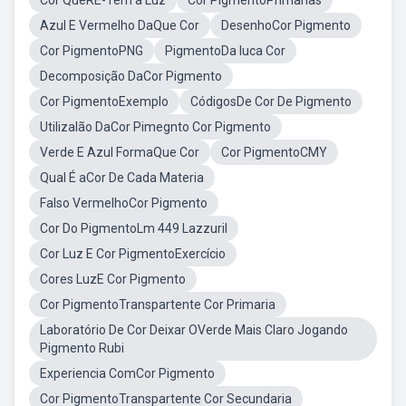
Cor QueRE-Tem a Luz
Cor PigmentoPrimarias
Azul E Vermelho DaQue Cor
DesenhoCor Pigmento
Cor PigmentoPNG
PigmentoDa Iuca Cor
Decomposição DaCor Pigmento
Cor PigmentoExemplo
CódigosDe Cor De Pigmento
Utilizalão DaCor Pimegnto Cor Pigmento
Verde E Azul FormaQue Cor
Cor PigmentoCMY
Qual É aCor De Cada Materia
Falso VermelhoCor Pigmento
Cor Do PigmentoLm 449 Lazzuril
Cor Luz E Cor PigmentoExercício
Cores LuzE Cor Pigmento
Cor PigmentoTranspartente Cor Primaria
Laboratório De Cor Deixar OVerde Mais Claro Jogando
Pigmento Rubi
Experiencia ComCor Pigmento
Cor PigmentoTranspartente Cor Secundaria