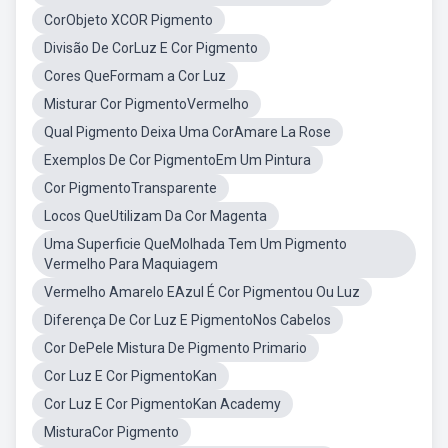
CorObjeto XCOR Pigmento
Divisão De CorLuz E Cor Pigmento
Cores QueFormam a Cor Luz
Misturar Cor PigmentoVermelho
Qual Pigmento Deixa Uma CorAmare La Rose
Exemplos De Cor PigmentoEm Um Pintura
Cor PigmentoTransparente
Locos QueUtilizam Da Cor Magenta
Uma Superficie QueMolhada Tem Um Pigmento
Vermelho Para Maquiagem
Vermelho Amarelo EAzul É Cor Pigmentou Ou Luz
Diferença De Cor Luz E PigmentoNos Cabelos
Cor DePele Mistura De Pigmento Primario
Cor Luz E Cor PigmentoKan
Cor Luz E Cor PigmentoKan Academy
MisturaCor Pigmento