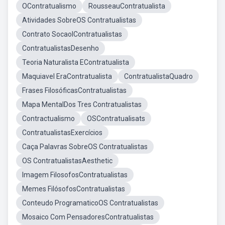
OContratualismo
RousseauContratualista
Atividades SobreOS Contratualistas
Contrato SocaolContratualistas
ContratualistasDesenho
Teoria Naturalista EContratualista
Maquiavel EraContratualista
ContratualistaQuadro
Frases FilosóficasContratualistas
Mapa MentalDos Tres Contratualistas
Contractualismo
OSContratualisats
ContratualistasExercícios
Caça Palavras SobreOS Contratualistas
OS ContratualistasAesthetic
Imagem FilosofosContratualistas
Memes FilósofosContratualistas
Conteudo ProgramaticoOS Contratualistas
Mosaico Com PensadoresContratualistas