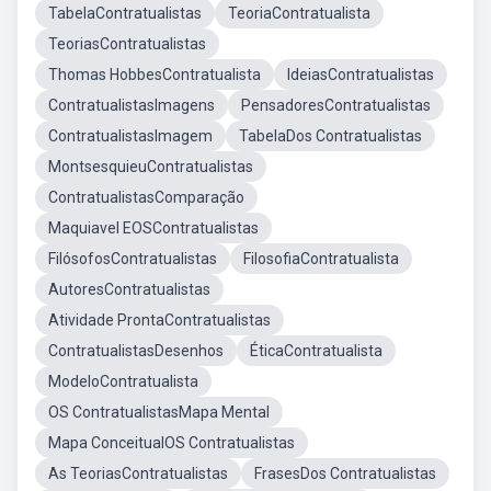
TabelaContratualistas
TeoriaContratualista
TeoriasContratualistas
Thomas HobbesContratualista
IdeiasContratualistas
ContratualistasImagens
PensadoresContratualistas
ContratualistasImagem
TabelaDos Contratualistas
MontsesquieuContratualistas
ContratualistasComparação
Maquiavel EOSContratualistas
FilósofosContratualistas
FilosofiaContratualista
AutoresContratualistas
Atividade ProntaContratualistas
ContratualistasDesenhos
ÉticaContratualista
ModeloContratualista
OS ContratualistasMapa Mental
Mapa ConceitualOS Contratualistas
As TeoriasContratualistas
FrasesDos Contratualistas