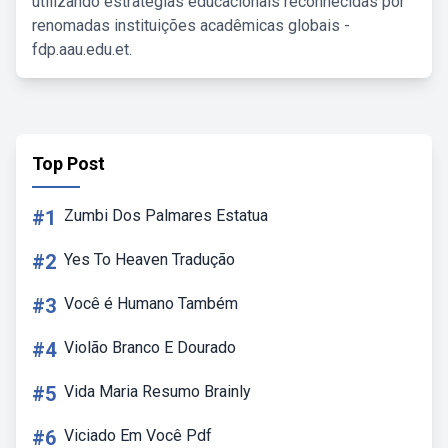
utilizando estratégias educacionais reconhecidas por
renomadas instituições acadêmicas globais -
fdp.aau.edu.et.
Top Post
#1
Zumbi Dos Palmares Estatua
#2
Yes To Heaven Tradução
#3
Você é Humano Também
#4
Violão Branco E Dourado
#5
Vida Maria Resumo Brainly
#6
Viciado Em Você Pdf