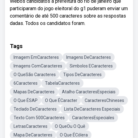
Webos candidatos à prefeitura do rio de janeiro que
participaram do jogo eleitoral do g1 puderam enviar um
comentário de até 500 caracteres sobre as respostas
dadas. Todos os candidatos foram.
Tags
Imagem EmCaracteres
Imagens DeCaracteres
Imagens ComCaracteres
Simbolos ECaracteres
O QueSão Caracteres
Tipos DeCaracteres
6Caracteres
TabelaCaracteres
Mapas DeCaracteres
Atalho CaracteresEspeciais
O Que ÉSAP
O Que ÉCaracter
CaracteresChineses
Teclado DeCaracteres
Lista DeCaracteres Especiais
Texto Com 500Caracteres
CaracteresEspeciales
LetrasCaracteres
O QueOu O Quê
Mapa DeCaracteres
O Que ÉCólera