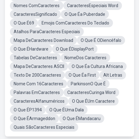
Nomes ComCaracteres
CaracteresEspeciais Word
CaracteresSignificado
O Que Éa Puberdade
O Que É69
Emojis ComCaracteres Do Teclado
Atalhos ParaCaracteres Especiais
Mapa DeCaracteres Download
O Que É ODiencéfalo
O Que ÉHardware
O Que ÉDisplayPort
Tabelas DeCaracteres
NomeDos Caracteres
Mapa DeCaracteres ASCII
O Que Éa Cultura Africana
Texto De 200Caracteres
O Que Éa First
Alt Letras
Nome Com 16Caracteres
ParkinsonO Que É
Palavras EmCaracteres
CaracteresCuringa Word
CaracteresAlfanuméricos
O Que ÉUm Caractere
O Que ÉP1394
O Que ÉUma Dala
O Que ÉArmageddon
O Que ÉMandacaru
Quais SãoCaracteres Especiais