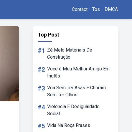
Contact
Tos
DMCA
Top Post
#1
Zé Melo Materiais De
Construção
#2
Você é Meu Melhor Amigo Em
Inglês
#3
Voa Sem Ter Asas E Choram
Sem Ter Olhos
#4
Violencia E Desigualdade
Social
#5
Vida Na Roça Frases