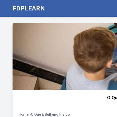
FDPLEARN
O Qu
Home
>
O Que E Bullying Fisico