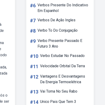
#6
Verbos Presente Do Indicativo
Em Espanhol
#7
Verbos De Ação Ingles
à
#8
Verbo To Do Conjugação
 de
#9
Verbo Presente Passado E
 na
Futuro 3 Ano
e
 todo
#10
Verbo Estudar No Passado
#11
Velocidade Orbital Da Terra
cada,
izada
#12
Vantagens E Desvantagens
Da Energia Termoelétrica
#13
Vai Toma No Seu Rabo
pós o
de ser
#14
Unico Pais Que Tem 3