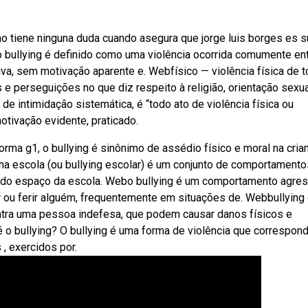
y no tiene ninguna duda cuando asegura que jorge luis borges es s
ebo bullying é definido como uma violência ocorrida comumente en
tiva, sem motivação aparente e. Webfísico — violência física de 
 e perseguições no que diz respeito à religião, orientação sexua
de intimidação sistemática, é “todo ato de violência física ou
otivação evidente, praticado.
rma g1, o bullying é sinônimo de assédio físico e moral na cria
na escola (ou bullying escolar) é um conjunto de comportamento
o do espaço da escola. Webo bullying é um comportamento agres
r ou ferir alguém, frequentemente em situações de. Webbullying 
contra uma pessoa indefesa, que podem causar danos físicos e
é o bullying? O bullying é uma forma de violência que correspon
, exercidos por.