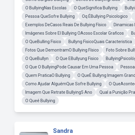
O BullyingNas Escolas
O QueSignifica Bullying
Bully
Pessoa QueSofre Bullying
Oq ÉBullying Psicologico
Exemplos DeCasos Reais De Bullying Físico
Dinamicas 
Imágenes Sobre El Bullying OAcoso Escolar Graficos
Bu
O QueBulling Fisico
Bullyng FisicoQuais Caracteristica
Fotos Que DemontramO Bullying Físico
Foto Sobre Bul
O QueBullyn
O Que EBullyung Fisico
BullyingPsicoló
O Que O BullyingPode Causar Em Uma Pessoa
Pessoa
Quem PraticaO Bullying
O QueÉ Bullyng Imagem Gran
Como Ajudar AlguémQue Sofre Bullying
O QueAcontec
Imagem Que Retrate Bullying5 Ano
Qual a Punição Pr
O Queé Bullying
Sandra