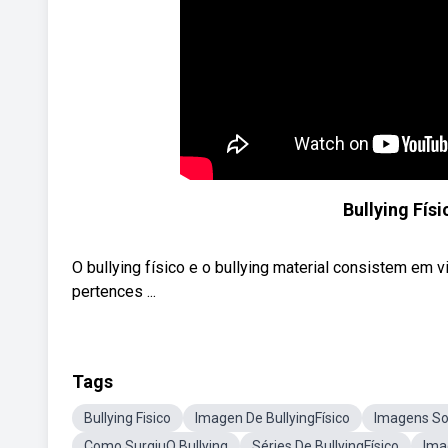
Bullying Fís
O bullying físico e o bullying material consistem em 
pertences ...
Tags
Bullying Fisico
Imagen De BullyingFísico
Imagens Sob
Como SurgiuO Bullying
Séries De BullyingFísico
Ima