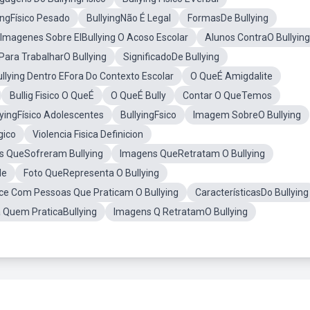
ingFísico Pesado
BullyingNão É Legal
FormasDe Bullying
Imagenes Sobre ElBullying O Acoso Escolar
Alunos ContraO Bullying
Para TrabalharO Bullying
SignificadoDe Bullying
llying Dentro EFora Do Contexto Escolar
O QueÉ Amigdalite
Bullig Fisico O QueÉ
O QueÉ Bully
Contar O QueTemos
lyingFísico Adolescentes
BullyingFsico
Imagem SobreO Bullying
gico
Violencia Fisica Definicion
s QueSofreram Bullying
Imagens QueRetratam O Bullying
de
Foto QueRepresenta O Bullying
e Com Pessoas Que Praticam O Bullying
CaracterísticasDo Bullying
a Quem PraticaBullying
Imagens Q RetratamO Bullying