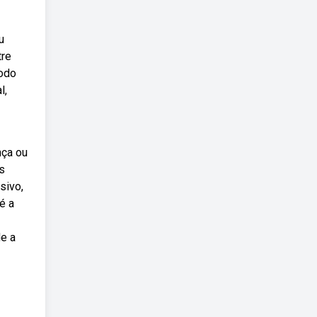
u
tre
todo
l,
nça ou
s
sivo,
é a
de a