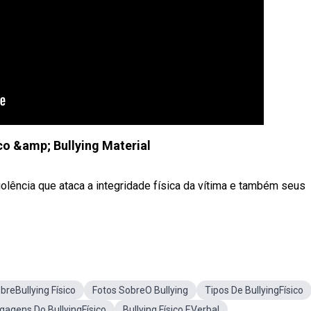
ico &amp; Bullying Material
violência que ataca a integridade física da vítima e também seus
reBullying Físico
Fotos SobreO Bullying
Tipos De BullyingFísico
gagens Do BullyingFísico
Bullying Físico EVerbal