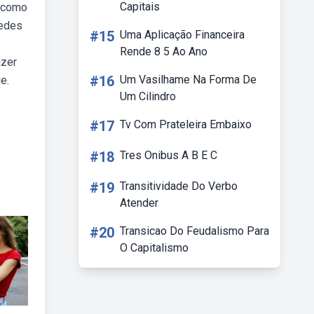
Capitais
a como
redes
#15
Uma Aplicação Financeira
Rende 8 5 Ao Ano
azer
#16
Um Vasilhame Na Forma De
e.
Um Cilindro
#17
Tv Com Prateleira Embaixo
#18
Tres Onibus A B E C
#19
Transitividade Do Verbo
Atender
#20
Transicao Do Feudalismo Para
O Capitalismo