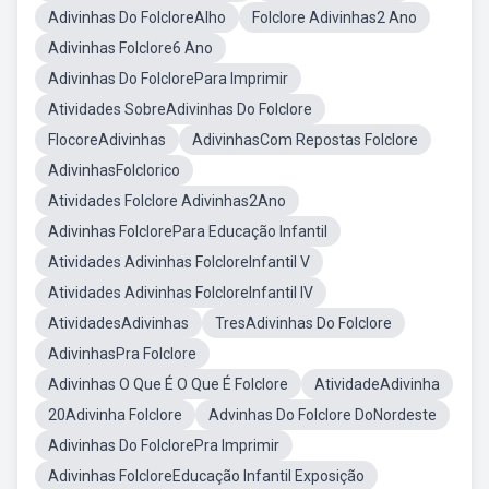
Adivinhas Do FolcloreAlho
Folclore Adivinhas2 Ano
Adivinhas Folclore6 Ano
Adivinhas Do FolclorePara Imprimir
Atividades SobreAdivinhas Do Folclore
FlocoreAdivinhas
AdivinhasCom Repostas Folclore
AdivinhasFolclorico
Atividades Folclore Adivinhas2Ano
Adivinhas FolclorePara Educação Infantil
Atividades Adivinhas FolcloreInfantil V
Atividades Adivinhas FolcloreInfantil IV
AtividadesAdivinhas
TresAdivinhas Do Folclore
AdivinhasPra Folclore
Adivinhas O Que É O Que É Folclore
AtividadeAdivinha
20Adivinha Folclore
Advinhas Do Folclore DoNordeste
Adivinhas Do FolclorePra Imprimir
Adivinhas FolcloreEducação Infantil Exposição