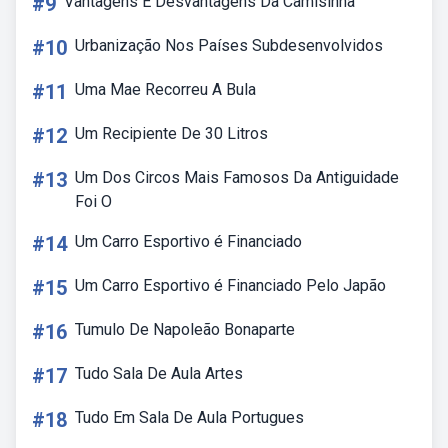
#9
Vantagens E Desvantagens Da Camisinha
#10
Urbanização Nos Países Subdesenvolvidos
#11
Uma Mae Recorreu A Bula
#12
Um Recipiente De 30 Litros
#13
Um Dos Circos Mais Famosos Da Antiguidade
Foi O
#14
Um Carro Esportivo é Financiado
#15
Um Carro Esportivo é Financiado Pelo Japão
#16
Tumulo De Napoleão Bonaparte
#17
Tudo Sala De Aula Artes
#18
Tudo Em Sala De Aula Portugues