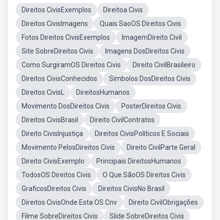
Direitos CivisExemplos
Direitoa Civis
Direitos CivisImagens
Quais SaoOS Direitos Civis
Fotos Direitos CivisExemplos
ImagemDireito Civil
Site SobreDireitos Civis
Imagens DosDireitos Civis
Como SurgiramOS Direitos Civis
Direito CivilBrasileiro
Direitos CivisConhecidos
Simbolos DosDireitos Civis
Direitos CivisL
DireitosHumanos
Movimento DosDireitos Civis
PosterDireitos Civis
Direitos CivisBrasil
Direito CivilContratos
Direito CivisInjustiça
Direitos CivisPolíticos E Sociais
Movimento PelosDireitos Civis
Direito CivilParte Geral
Direito CivisExemplo
Principais DireitosHumanos
TodosOS Direitos Civis
O Que SãoOS Direitos Civis
GraficosDireitos Civis
Direitos CivisNo Brasil
Direitos CivisOnde Esta OS Cnv
Direito CivilObrigações
Filme SobreDireitos Civis
Slide SobreDireitos Civis