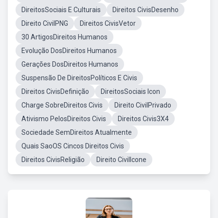
DireitosSociais E Culturais
Direitos CivisDesenho
Direito CivilPNG
Direitos CivisVetor
30 ArtigosDireitos Humanos
Evolução DosDireitos Humanos
Gerações DosDireitos Humanos
Suspensão De DireitosPolíticos E Civis
Direitos CivisDefinição
DireitosSociais Icon
Charge SobreDireitos Civis
Direito CivilPrivado
Ativismo PelosDireitos Civis
Direitos Civis3X4
Sociedade SemDireitos Atualmente
Quais SaoOS Cincos Direitos Civis
Direitos CivisReligião
Direito CivilIcone