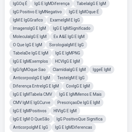
IgGOq É
IgG E IgMDiferença
TabelaIgG E IgM
IgG Positivo E IgMNegativo
IgG E IgMOque É
IgM E IgGGrafico
ExameIgM E IgG
ImagensIgG E IgM
IgG E IgMSignificado
MoleculaIgG E IgM
Ex A&E IgG E IgM
O Que IgG E IgM
SorologiaIgM E IgG
TabelaDe IgG E IgM
IgG E IgMPNG
IgG E IgMExemplos
HCVIgG E IgM
IgG/IgMOque Sao
ClamídiaIgG E IgM
IggeE IgM
AnticorposIgG E IgM
TesteIgM E IgG
Diferença EntreIgG E IgM
CovIgG E IgM
IgG E IgMTabela CMV
IgG E IgMMenos E Mais
CMV IgM E IgGCurve
PrescriçaoDe IgG E IgM
IgG E IgMPositivos
HIVIgG E IgM
IgG E IgM O QueSão
IgG PositivoQue Significa
AnticorpoIgM E IgG
IgG E IgMDiferencas