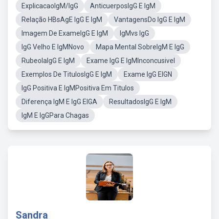
ExplicacaoIgM/IgG
AnticuerposIgG E IgM
Relação HBsAgE IgG E IgM
VantagensDo IgG E IgM
Imagem De ExameIgG E IgM
IgMvs IgG
IgG Velho E IgMNovo
Mapa Mental SobreIgM E IgG
RubeolaIgG E IgM
Exame IgG E IgMInconcusivel
Exemplos De TitulosIgG E IgM
Exame IgG EIGN
IgG Positiva E IgMPositiva Em Titulos
Diferença IgM E IgG EIGA
ResultadosIgG E IgM
IgM E IgGPara Chagas
Sandra