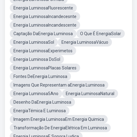
Energia LuminosaFluorescente
Energia LuminosaIncandecesnte
Energia LuminosaIncandescente
Captação DaEnergia Luminosa
O Que É EnergiaSolar
Energia LuminosaSol
Energia LuminosaVácuo
Energia LuminosaExperimetos
Energia Luminosa DoSol
Energia LuminosaPlacas Solares
Fontes DeEnergia Luminosa
Imagens Que Representam aEnergia Luminosa
Energia Luminosa5Ano
Energia LuminosaNatural
Desenho DaEnergia Luminosa
EnergiaTémica E Luminosa
Imagem Energia LuminosaEm Energia Quimica
Transformação De EnergiaElétrica Em Luminosa
Energia LuminosaE Sonora Ludica