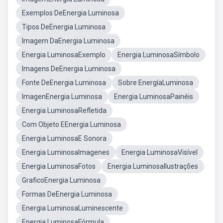
Exemplos DeEnergia Luminosa
Tipos DeEnergia Luminosa
Imagem DaEnergia Luminosa
Energia LuminosaExemplo
Energia LuminosaSímbolo
Imagens DeEnergia Luminosa
Fonte DeEnergia Luminosa
Sobre EnergíaLuminosa
ImagenEnergia Luminosa
Energia LuminosaPainéis
Energia LuminosaRefletida
Com Objeto EEnergia Luminosa
Energia LuminosaE Sonora
Energia LuminosaImagenes
Energia LuminosaVisível
Energia LuminosaFotos
Energia LuminosaIlustrações
GraficoEnergia Luminosa
Formas DeEnergia Luminosa
Energia LuminosaLuminescente
Energia LuminosaFórmula