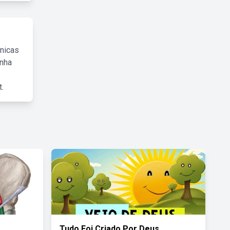
cnicas
inha
.
Tudo Foi Criado Por Deus