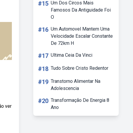
#15
Um Dos Circos Mais
Famosos Da Antiguidade Foi
O
#16
Um Automovel Mantem Uma
Velocidade Escalar Constante
De 72km H
#17
Ultima Ceia Da Vinci
#18
Tudo Sobre Cristo Redentor
#19
Transtorno Alimentar Na
Adolescencia
#20
Transformação De Energia 8
ão ver
Ano