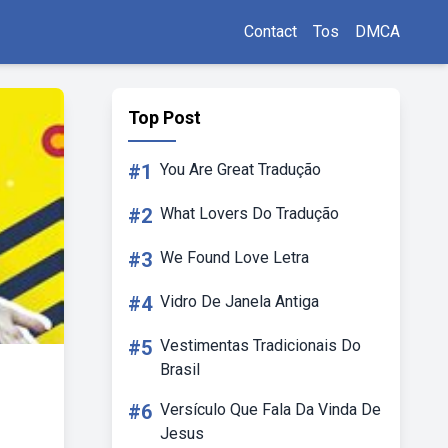
Contact
Tos
DMCA
Top Post
#1
You Are Great Tradução
#2
What Lovers Do Tradução
#3
We Found Love Letra
#4
Vidro De Janela Antiga
#5
Vestimentas Tradicionais Do
Brasil
#6
Versículo Que Fala Da Vinda De
Jesus