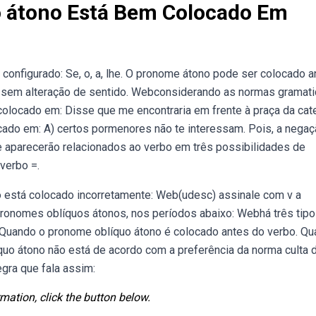
o átono Está Bem Colocado Em
nfigurado: Se, o, a, lhe. O pronome átono pode ser colocado a
e), sem alteração de sentido. Webconsiderando as normas gramati
olocado em: Disse que me encontraria em frente à praça da cate
do em: A) certos pormenores não te interessam. Pois, a nega
aparecerão relacionados ao verbo em três possibilidades de
verbo =.
 está colocado incorretamente: Web(udesc) assinale com v a
pronomes oblíquos átonos, nos períodos abaixo: Webhá três tip
. Quando o pronome oblíquo átono é colocado antes do verbo. Q
uo átono não está de acordo com a preferência da norma culta 
egra que fala assim:
mation, click the button below.