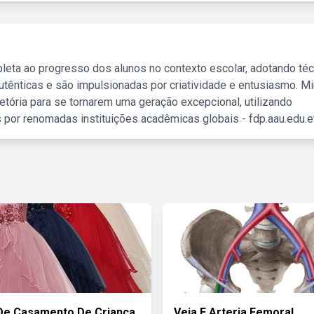
leta ao progresso dos alunos no contexto escolar, adotando té
tênticas e são impulsionadas por criatividade e entusiasmo. M
etória para se tornarem uma geração excepcional, utilizando
 por renomadas instituições acadêmicas globais - fdp.aau.edu.et
De Casamento De Criança
Veia E Arteria Femoral