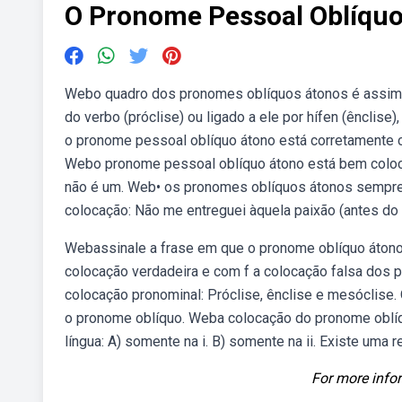
O Pronome Pessoal Oblíqu
Webo quadro dos pronomes oblíquos átonos é assim co
do verbo (próclise) ou ligado a ele por hífen (ênclis
o pronome pessoal oblíquo átono está corretamente c
Webo pronome pessoal oblíquo átono está bem coloca
não é um. Web• os pronomes oblíquos átonos sempre 
colocação: Não me entreguei àquela paixão (antes do 
Webassinale a frase em que o pronome oblíquo átono
colocação verdadeira e com f a colocação falsa dos 
colocação pronominal: Próclise, ênclise e mesóclise
o pronome oblíquo. Weba colocação do pronome oblíq
língua: A) somente na i. B) somente na ii. Existe uma r
For more infor