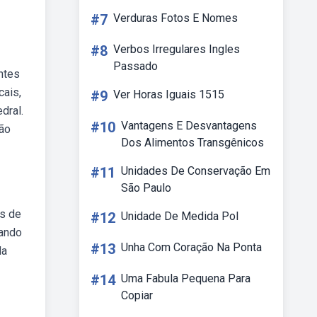
#7
Verduras Fotos E Nomes
#8
Verbos Irregulares Ingles
Passado
ntes
cais,
#9
Ver Horas Iguais 1515
dral.
#10
Vantagens E Desvantagens
ção
Dos Alimentos Transgênicos
#11
Unidades De Conservação Em
São Paulo
os de
#12
Unidade De Medida Pol
uando
#13
Unha Com Coração Na Ponta
da
#14
Uma Fabula Pequena Para
Copiar