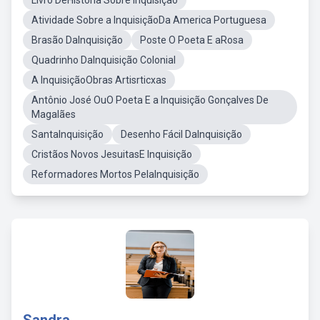
Livro DeHistória Sobre Inquisição
Atividade Sobre a InquisiçãoDa America Portuguesa
Brasão DaInquisição
Poste O Poeta E aRosa
Quadrinho DaInquisição Colonial
A InquisiçãoObras Artisrticxas
Antônio José OuO Poeta E a Inquisição Gonçalves De
Magalães
SantaInquisição
Desenho Fácil DaInquisição
Cristãos Novos JesuitasE Inquisição
Reformadores Mortos PelaInquisição