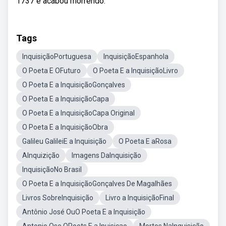
1737 e acabou morrendo.
Tags
InquisiçãoPortuguesa
InquisiçãoEspanhola
O Poeta E OFuturo
O Poeta E a InquisiçãoLivro
O Poeta E a InquisiçãoGonçalves
O Poeta E a InquisiçãoCapa
O Poeta E a InquisiçãoCapa Original
O Poeta E a InquisiçãoObra
Galileu GalileiE a Inquisição
O Poeta E aRosa
AInquizição
Imagens DaInquisição
InquisiçãoNo Brasil
O Poeta E a InquisiçãoGonçalves De Magalhães
Livros SobreInquisição
Livro a InquisiçãoFinal
Antônio José OuO Poeta E a Inquisição