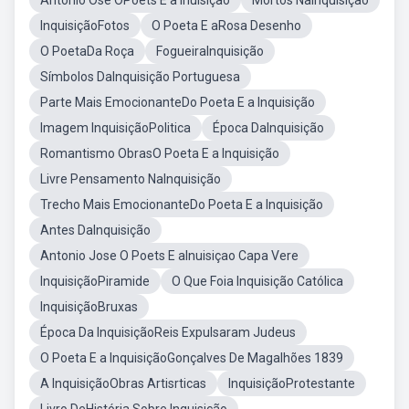
Antonio Ose OPoets E a Inuisiçao
Mortos NaInquisição
InquisiçãoFotos
O Poeta E aRosa Desenho
O PoetaDa Roça
FogueiraInquisição
Símbolos DaInquisição Portuguesa
Parte Mais EmocionanteDo Poeta E a Inquisição
Imagem InquisiçãoPolitica
Época DaInquisição
Romantismo ObrasO Poeta E a Inquisição
Livre Pensamento NaInquisição
Trecho Mais EmocionanteDo Poeta E a Inquisição
Antes DaInquisição
Antonio Jose O Poets E aInuisiçao Capa Vere
InquisiçãoPiramide
O Que Foia Inquisição Católica
InquisiçãoBruxas
Época Da InquisiçãoReis Expulsaram Judeus
O Poeta E a InquisiçãoGonçalves De Magalhões 1839
A InquisiçãoObras Artisrticas
InquisiçãoProtestante