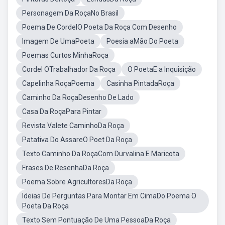
Personagem Da RoçaNo Brasil
Poema De CordelO Poeta Da Roça Com Desenho
Imagem De UmaPoeta
Poesia aMão Do Poeta
Poemas Curtos MinhaRoça
Cordel OTrabalhador Da Roça
O PoetaE a Inquisição
Capelinha RoçaPoema
Casinha PintadaRoça
Caminho Da RoçaDesenho De Lado
Casa Da RoçaPara Pintar
Revista Valete CaminhoDa Roça
Patativa Do AssareO Poet Da Roça
Texto Caminho Da RoçaCom Durvalina E Maricota
Frases De ResenhaDa Roça
Poema Sobre AgricultoresDa Roça
Ideias De Perguntas Para Montar Em CimaDo Poema O
Poeta Da Roça
Texto Sem Pontuação De Uma PessoaDa Roça