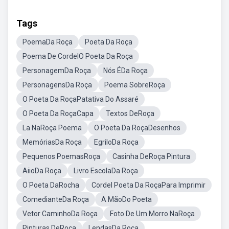
Tags
PoemaDa Roça
Poeta Da Roça
Poema De CordelO Poeta Da Roça
PersonagemDa Roça
Nós ÉDa Roça
PersonagensDa Roça
Poema SobreRoça
O Poeta Da RoçaPatativa Do Assaré
O Poeta Da RoçaCapa
Textos DeRoça
La NaRoça Poema
O Poeta Da RoçaDesenhos
MemóriasDa Roça
EgriloDa Roça
Pequenos PoemasRoça
Casinha DeRoça Pintura
AiioDa Roça
Livro EscolaDa Roça
O Poeta DaRocha
Cordel Poeta Da RoçaPara Imprimir
ComedianteDa Roça
A MãoDo Poeta
Vetor CaminhoDa Roça
Foto De Um Morro NaRoça
Pinturas DeRoça
LendasDa Roça