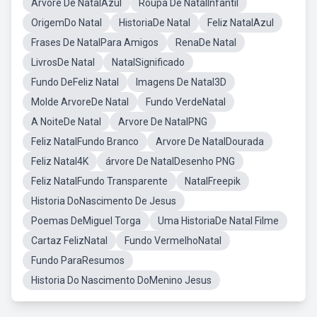
Arvore De NatalAzul
Roupa De NatalInfantil
OrigemDo Natal
HistoriaDe Natal
Feliz NatalAzul
Frases De NatalPara Amigos
RenaDe Natal
LivrosDe Natal
NatalSignificado
Fundo DeFeliz Natal
Imagens De Natal3D
Molde ArvoreDe Natal
Fundo VerdeNatal
A NoiteDe Natal
Arvore De NatalPNG
Feliz NatalFundo Branco
Arvore De NatalDourada
Feliz Natal4K
árvore De NatalDesenho PNG
Feliz NatalFundo Transparente
NatalFreepik
Historia DoNascimento De Jesus
Poemas DeMiguel Torga
Uma HistoriaDe Natal Filme
Cartaz FelizNatal
Fundo VermelhoNatal
Fundo ParaResumos
Historia Do Nascimento DoMenino Jesus