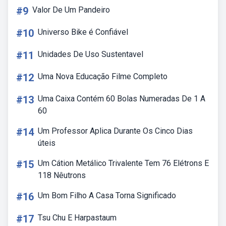
#9
Valor De Um Pandeiro
#10
Universo Bike é Confiável
#11
Unidades De Uso Sustentavel
#12
Uma Nova Educação Filme Completo
#13
Uma Caixa Contém 60 Bolas Numeradas De 1 A
60
#14
Um Professor Aplica Durante Os Cinco Dias
úteis
#15
Um Cátion Metálico Trivalente Tem 76 Elétrons E
118 Nêutrons
#16
Um Bom Filho A Casa Torna Significado
#17
Tsu Chu E Harpastaum