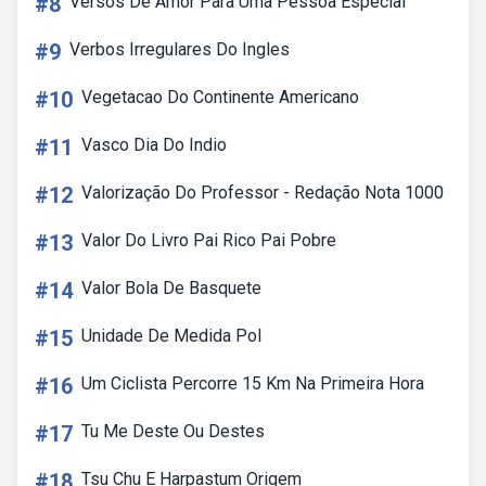
#8
Versos De Amor Para Uma Pessoa Especial
#9
Verbos Irregulares Do Ingles
#10
Vegetacao Do Continente Americano
#11
Vasco Dia Do Indio
#12
Valorização Do Professor - Redação Nota 1000
#13
Valor Do Livro Pai Rico Pai Pobre
#14
Valor Bola De Basquete
#15
Unidade De Medida Pol
#16
Um Ciclista Percorre 15 Km Na Primeira Hora
#17
Tu Me Deste Ou Destes
#18
Tsu Chu E Harpastum Origem